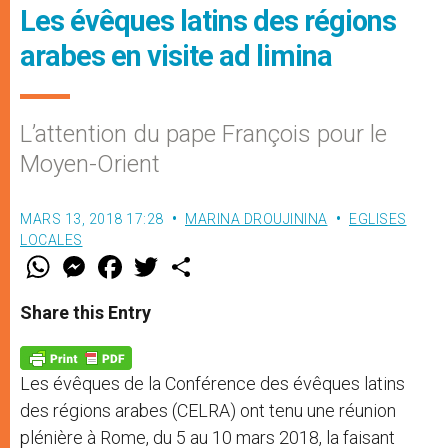
Les évêques latins des régions
arabes en visite ad limina
L’attention du pape François pour le
Moyen-Orient
MARS 13, 2018 17:28
MARINA DROUJININA
EGLISES
LOCALES
W
M
F
T
S
h
e
a
w
h
a
s
c
i
a
t
s
e
t
r
Share this Entry
s
e
b
t
e
A
n
o
e
p
g
o
r
p
e
k
Les évêques de la Conférence des évêques latins
r
des régions arabes (CELRA) ont tenu une réunion
plénière à Rome, du 5 au 10 mars 2018, la faisant