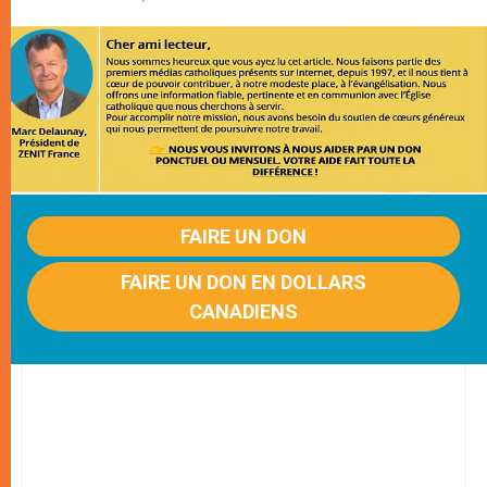
FAIRE UN DON
FAIRE UN DON EN DOLLARS
CANADIENS