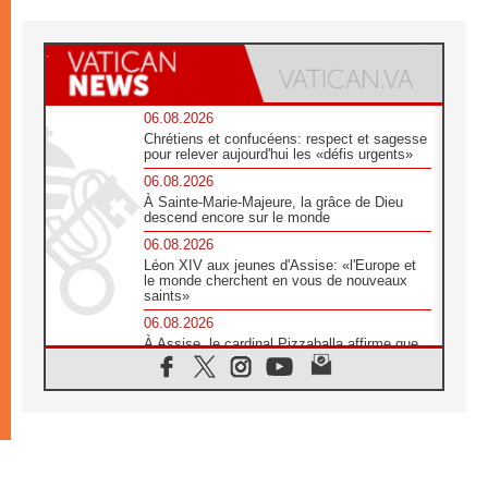
06.08.2026
Chrétiens et confucéens: respect et sagesse
pour relever aujourd'hui les «défis urgents»
06.08.2026
À Sainte-Marie-Majeure, la grâce de Dieu
descend encore sur le monde
06.08.2026
Léon XIV aux jeunes d'Assise: «l'Europe et
le monde cherchent en vous de nouveaux
saints»
06.08.2026
À Assise, le cardinal Pizzaballa affirme que
«les chrétiens veulent la paix»
06.08.2026
Au Mexique, le cardinal Parolin invite à être
aux côtés des marginalisées
06.08.2026
À Assise, le Pape invite les jeunes à
«construire la civilisation de l'amour»