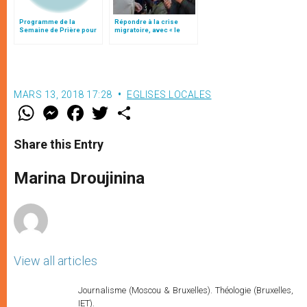
Programme de la
Répondre à la crise
Semaine de Prière pour
migratoire, avec « le
l'Unité des Chrétiens
style de l’humanité »!
2003
(texte complet)
MARS 13, 2018 17:28
EGLISES LOCALES
W
M
F
T
S
h
e
a
w
h
a
s
c
i
a
t
s
e
t
r
Share this Entry
s
e
b
t
e
A
n
o
e
p
g
o
r
Marina Droujinina
p
e
k
r
View all articles
Journalisme (Moscou & Bruxelles). Théologie (Bruxelles,
IET).