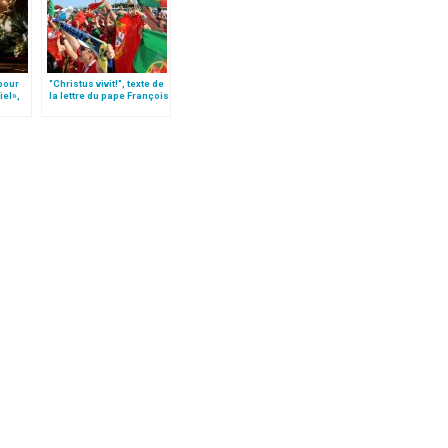
 pour
"Christus vivit!", texte de
iel»,
la lettre du pape François
Follo
aux jeunes du monde