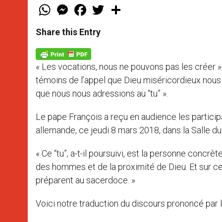
W
M
F
T
S
h
e
a
w
h
a
s
c
i
a
t
s
e
t
r
Share this Entry
s
e
b
t
e
A
n
o
e
p
g
o
r
p
e
k
« Les vocations, nous ne pouvons pas les créer »
r
témoins de l’appel que Dieu miséricordieux nous a
que nous nous adressions au “tu” ».
Le pape François a reçu en audience les partici
allemande, ce jeudi 8 mars 2018, dans la Salle du
« Ce “tu”, a-t-il poursuivi, est la personne concrèt
des hommes et de la proximité de Dieu. Et sur ce 
préparent au sacerdoce. »
Voici notre traduction du discours prononcé par 