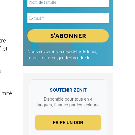
tre
” et
Nous envoyons la newsletter le lundi,
mardi, mercredi, jeudi et vendredi
e
SOUTENIR ZENIT
ximité
Disponible pour tous en 4
langues, financé par les lecteurs.
FAIRE UN DON