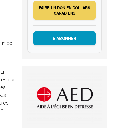
FAIRE UN DON EN DOLLARS
CANADIENS
S’ABONNER
min de
 En
tes qui
des
ous
ures,
de