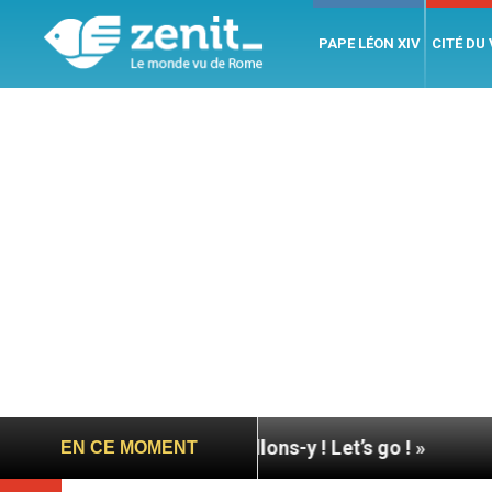
PAPE LÉON XIV
CITÉ DU
Assise : « Allons-y ! Let’s go ! »
Nicaragua : L’
EN CE MOMENT