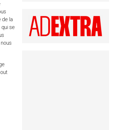
e
ous
 de la
 qui se
us
e nous
rge
tout