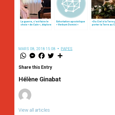
La guerre, c’est faire le
Exhortation apostolique
«Du Ciel à la Terre
choix « de Caïn », déplore
« Verbum Domini »
porter la Terre au C
le pape François
par Mgr Francesco 
MARS 08, 2018 15:08
PAPES
W
M
F
T
S
h
e
a
w
h
a
s
c
i
a
t
s
e
t
r
Share this Entry
s
e
b
t
e
A
n
o
e
p
g
o
r
Hélène Ginabat
p
e
k
r
View all articles