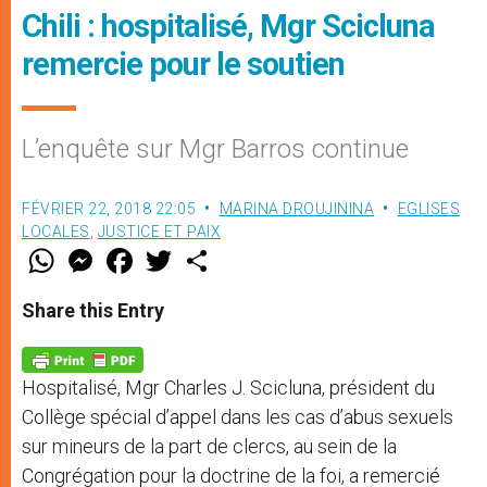
Chili : hospitalisé, Mgr Scicluna
remercie pour le soutien
L’enquête sur Mgr Barros continue
FÉVRIER 22, 2018 22:05
MARINA DROUJININA
EGLISES
LOCALES
,
JUSTICE ET PAIX
W
M
F
T
S
h
e
a
w
h
a
s
c
i
a
t
s
e
t
r
Share this Entry
s
e
b
t
e
A
n
o
e
p
g
o
r
p
e
k
Hospitalisé, Mgr Charles J. Scicluna, président du
r
Collège spécial d’appel dans les cas d’abus sexuels
sur mineurs de la part de clercs, au sein de la
Congrégation pour la doctrine de la foi, a remercié