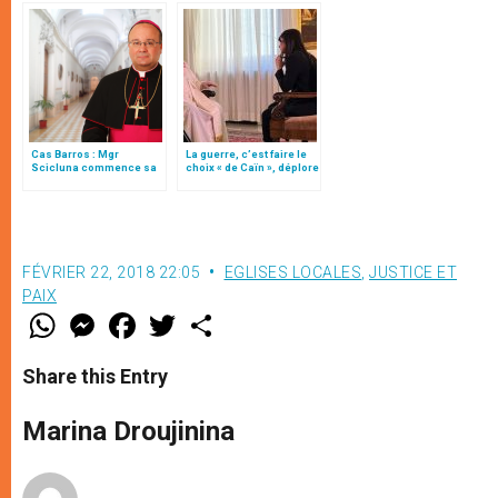
pape François
Cas Barros : Mgr
La guerre, c’est faire le
Scicluna commence sa
choix « de Caïn », déplore
mission au Chili
le pape François
FÉVRIER 22, 2018 22:05
EGLISES LOCALES
,
JUSTICE ET
PAIX
W
M
F
T
S
h
e
a
w
h
a
s
c
i
a
t
s
e
t
r
Share this Entry
s
e
b
t
e
A
n
o
e
p
g
o
r
Marina Droujinina
p
e
k
r