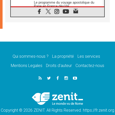
Le programme du voyage apostolique du
Pape en France dévoilé
07.08.2026
1ère Conférence continentale sur l'éducation
catholique en Afrique
07.08.2026
Un logo symbolique pour la venue du Pape
en France
07.08.2026
Cardinal Rossi: «La venue du Pape Léon en
Argentine est un hommage à François»
Qui sommes-nous ?
La propriété
Les services
07.08.2026
Hiroshima et Nagasaki, 81 ans après,
Mentions Legales
Droits d’auteur
Contactez-nous
lancement des «dix jours de prière pour la
paix»
06.08.2026
Préparatifs des JMJ 2027 à Séoul: «c'est
passionnant et l'impatience est immense!»
06.08.2026
Chrétiens et confucéens: respect et sagesse
pour relever les «défis urgents»
Copyright © 2026 ZENIT. All Rights Reserved. https://fr.zenit.org