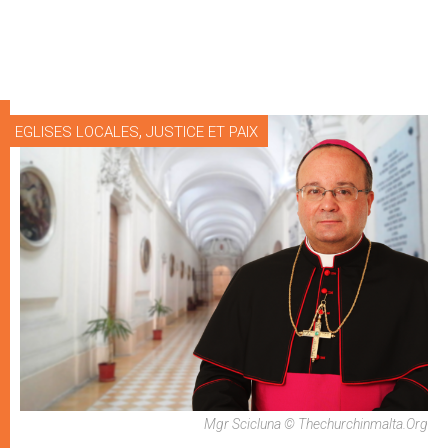
,
EGLISES LOCALES
JUSTICE ET PAIX
Mgr Scicluna © Thechurchinmalta.org