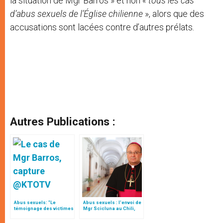
la situation de Mgr Barros » et non
« tous les cas
d’abus sexuels de l’Église chilienne
», alors que des
accusations sont lacées contre d’autres prélats
.
Autres Publications :
Abus sexuels: "Le
Abus sexuels : l'envoi de
témoignage des victimes
Mgr Scicluna au Chili,
est toujours une
signe de proximité du
évidence!" déclare le
pape