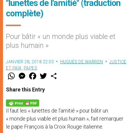
"lunettes de l'amitié" (traduction
complète)
Pour bâtir « un monde plus viable et
plus humain »
JANVIER 28, 2018 22:03
HUGUES DE WARREN
JUSTICE
ET PAIX
,
PAPES
W
M
F
T
S
h
e
a
w
h
a
s
c
i
a
t
s
e
t
r
Share this Entry
s
e
b
t
e
A
n
o
e
p
g
o
r
p
e
k
Il faut les « lunettes de l’amitié » pour bâtir un
r
« monde plus viable et plus humain », fait remarquer
le pape François à la Croix Rouge italienne.