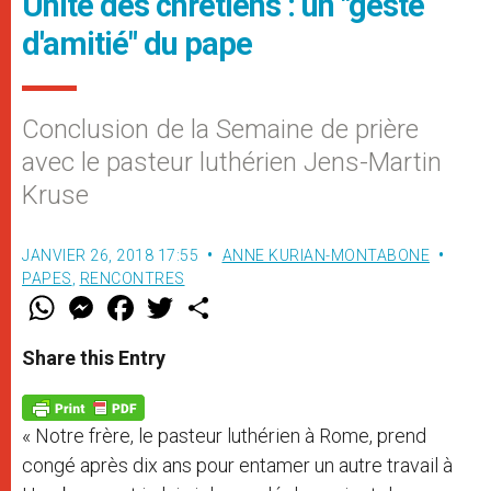
Unité des chrétiens : un "geste
d'amitié" du pape
Conclusion de la Semaine de prière
avec le pasteur luthérien Jens-Martin
Kruse
JANVIER 26, 2018 17:55
ANNE KURIAN-MONTABONE
PAPES
,
RENCONTRES
W
M
F
T
S
h
e
a
w
h
a
s
c
i
a
t
s
e
t
r
Share this Entry
s
e
b
t
e
A
n
o
e
p
g
o
r
p
e
k
« Notre frère, le pasteur luthérien à Rome, prend
r
congé après dix ans pour entamer un autre travail à