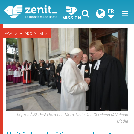
FR
MISSION
,
PAPES
RENCONTRES
Vêpres À St-Paul-Hors-Les-Murs, Unité Des Chrétiens © Vatican
Media