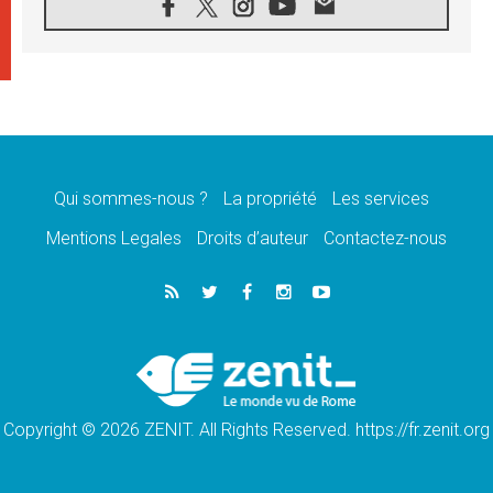
09.08.2026
Déclaration d'Addis-Abeba du SCEAM sur
l'Éducation Catholique en Afrique
08.08.2026
En Cisjordanie, les chrétiens se sentent
seuls face à la violence des colons
08.08.2026
Léon XIV au sanctuaire de Notre Dame du
Bon Conseil à Genazzano en septembre
Qui sommes-nous ?
La propriété
Les services
08.08.2026
Léon XIV: Sainte Agathe aide à contempler
Mentions Legales
Droits d’auteur
Contactez-nous
la victoire de l'amour sur la mort
08.08.2026
«Relancer l'empathie», le projet Triennal d'art
des Universités catholiques
08.08.2026
Signis 2026, donner la parole aux religieuses
catholiques
Copyright © 2026 ZENIT. All Rights Reserved. https://fr.zenit.org