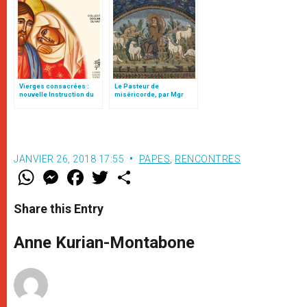
Vierges consacrées :
Le Pasteur de
nouvelle Instruction du
miséricorde, par Mgr
Vatican
Follo
JANVIER 26, 2018 17:55
PAPES
,
RENCONTRES
W
M
F
T
S
h
e
a
w
h
a
s
c
i
a
t
s
e
t
r
Share this Entry
s
e
b
t
e
A
n
o
e
p
g
o
r
Anne Kurian-Montabone
p
e
k
r