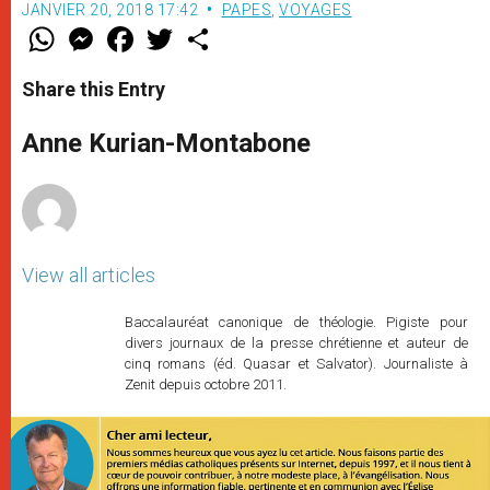
JANVIER 20, 2018 17:42
PAPES
,
VOYAGES
W
M
F
T
S
h
e
a
w
h
a
s
c
i
a
t
s
e
t
r
Share this Entry
s
e
b
t
e
A
n
o
e
p
g
o
r
Anne Kurian-Montabone
p
e
k
r
View all articles
Baccalauréat canonique de théologie. Pigiste pour
divers journaux de la presse chrétienne et auteur de
cinq romans (éd. Quasar et Salvator). Journaliste à
Zenit depuis octobre 2011.