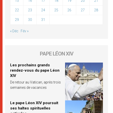
15
16
17
18
19
20
21
22
23
24
25
26
27
28
29
30
31
« Déc
Fév »
PAPE LÉON XIV
Les prochains grands
rendez-vous du pape Léon
XIV
De retour au Vatican, après trois
semaines de vacances
Le pape Léon XIV poursuit
ses haltes spirituelles