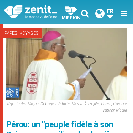
FR
MISSION
,
PAPES
VOYAGES
Mgr Héctor Miguel Cabrejos Vidarte, Messe À Trujillo, Pérou, Capture
Vatican Media
Pérou: un "peuple fidèle à son