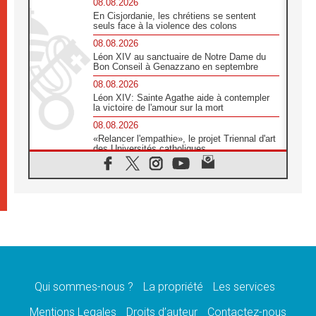
08.08.2026
En Cisjordanie, les chrétiens se sentent
seuls face à la violence des colons
08.08.2026
Léon XIV au sanctuaire de Notre Dame du
Bon Conseil à Genazzano en septembre
08.08.2026
Léon XIV: Sainte Agathe aide à contempler
la victoire de l'amour sur la mort
08.08.2026
«Relancer l'empathie», le projet Triennal d'art
des Universités catholiques
08.08.2026
Signis 2026, donner la parole aux religieuses
catholiques
08.08.2026
Au Bangladesh, l'Église accompagne les
Dalits sur le chemin de la dignité
07.08.2026
Philippines: le vicariat apostolique de
Calapan devient un diocèse
Qui sommes-nous ?
La propriété
Les services
07.08.2026
Congo-Brazzaville: le 15 août, entre solennité
Mentions Legales
Droits d’auteur
Contactez-nous
de l'Assomption et mémoire nationale