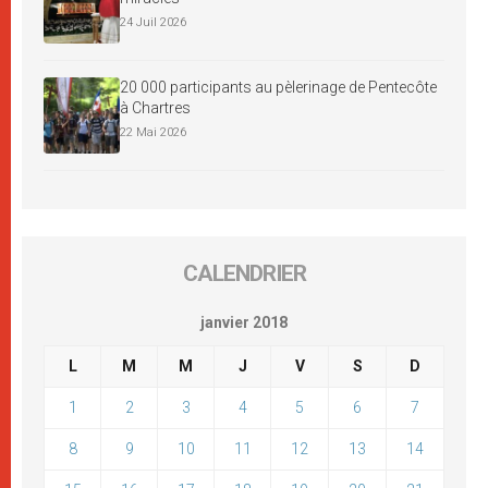
24 Juil 2026
20 000 participants au pèlerinage de Pentecôte
à Chartres
22 Mai 2026
CALENDRIER
janvier 2018
L
M
M
J
V
S
D
1
2
3
4
5
6
7
8
9
10
11
12
13
14