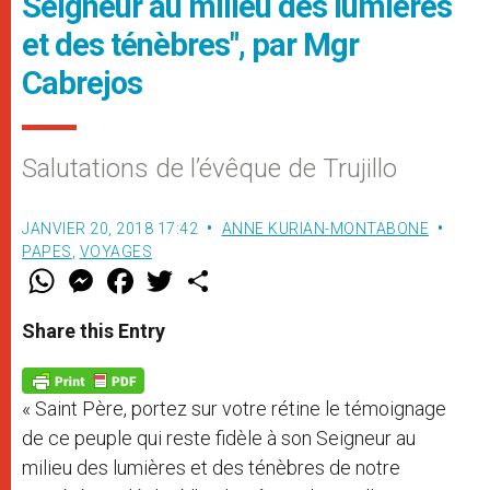
Seigneur au milieu des lumières
et des ténèbres", par Mgr
Cabrejos
Salutations de l’évêque de Trujillo
JANVIER 20, 2018 17:42
ANNE KURIAN-MONTABONE
PAPES
,
VOYAGES
W
M
F
T
S
h
e
a
w
h
a
s
c
i
a
t
s
e
t
r
Share this Entry
s
e
b
t
e
A
n
o
e
p
g
o
r
p
e
k
« Saint Père, portez sur votre rétine le témoignage
r
de ce peuple qui reste fidèle à son Seigneur au
milieu des lumières et des ténèbres de notre