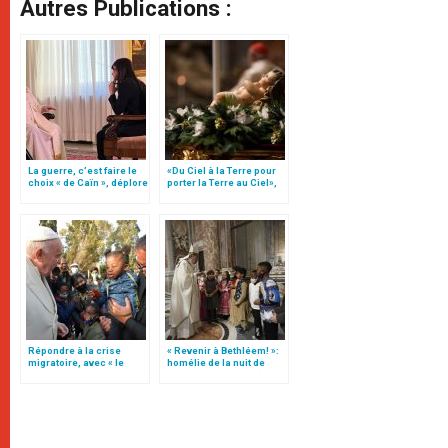
Autres Publications :
La guerre, c’est faire le
«Du Ciel à la Terre pour
choix « de Caïn », déplore
porter la Terre au Ciel»,
le pape François
par Mgr Francesco Follo
Répondre à la crise
« Revenir à Bethléem! »:
migratoire, avec « le
homélie de la nuit de
style de l’humanité »!
Noël (texte complet)
(texte complet)