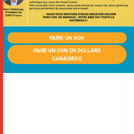
FAIRE UN DON
FAIRE UN DON EN DOLLARS
CANADIENS