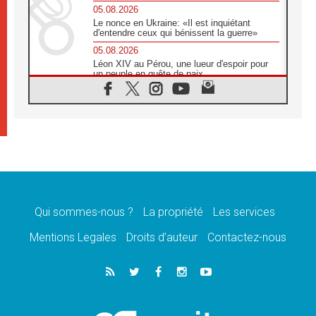
05.08.2026
Le nonce en Ukraine: «Il est inquiétant
d'entendre ceux qui bénissent la guerre»
05.08.2026
Léon XIV au Pérou, une lueur d'espoir pour
un peuple en quête de paix
05.08.2026
SCEAM: L'Église en Afrique vers
l'Assemblée ecclésiale de 2028 depuis
Addis-Abeba
05.08.2026
Le Pape exprime ses condoléances suite au
décès du cardinal Júlio Langa
05.08.2026
Le Pape attendu en novembre en Uruguay,
en Argentine et au Pérou
Qui sommes-nous ?
La propriété
Les services
05.08.2026
Mentions Legales
Droits d’auteur
Contactez-nous
Audience générale: la prière est un acte
d'espérance
04.08.2026
Léon XIV invite les Chevaliers de Colomb à
être des «prophètes de l'harmonie»
04.08.2026