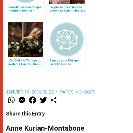
Exhortation apostolique
La guerre, c’est faire le
« Verbum Domini »
choix « de Caïn », déplore
le pape François
«Du Ciel à la Terre pour
Synode pour l'Afrique :
porter la Terre au Ciel»,
Liste finale des
par Mgr Francesco Follo
propositions
JANVIER 19, 2018 20:22
PAPES
,
VOYAGES
W
M
F
T
S
h
e
a
w
h
a
s
c
i
a
t
s
e
t
r
Share this Entry
s
e
b
t
e
A
n
o
e
p
g
o
r
Anne Kurian-Montabone
p
e
k