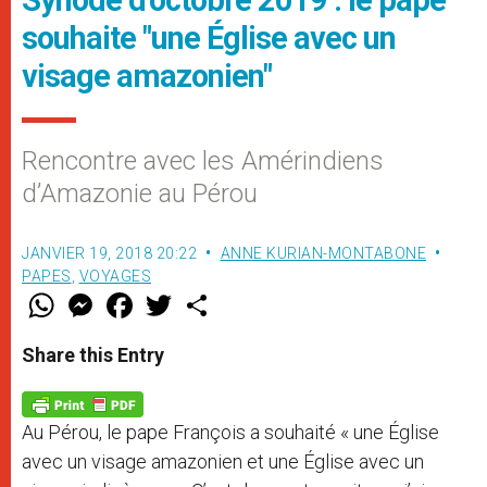
souhaite "une Église avec un
visage amazonien"
Rencontre avec les Amérindiens
d’Amazonie au Pérou
JANVIER 19, 2018 20:22
ANNE KURIAN-MONTABONE
PAPES
,
VOYAGES
W
M
F
T
S
h
e
a
w
h
a
s
c
i
a
t
s
e
t
r
Share this Entry
s
e
b
t
e
A
n
o
e
p
g
o
r
p
e
k
Au Pérou, le pape François a souhaité « une Église
r
avec un visage amazonien et une Église avec un