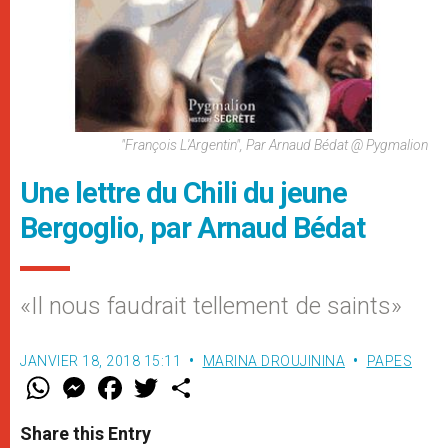
"François L'Argentin", Par Arnaud Bédat @ Pygmalion
Une lettre du Chili du jeune
Bergoglio, par Arnaud Bédat
«Il nous faudrait tellement de saints»
JANVIER 18, 2018 15:11
MARINA DROUJININA
PAPES
W
M
F
T
S
h
e
a
w
h
a
s
c
i
a
t
s
e
t
r
Share this Entry
s
e
b
t
e