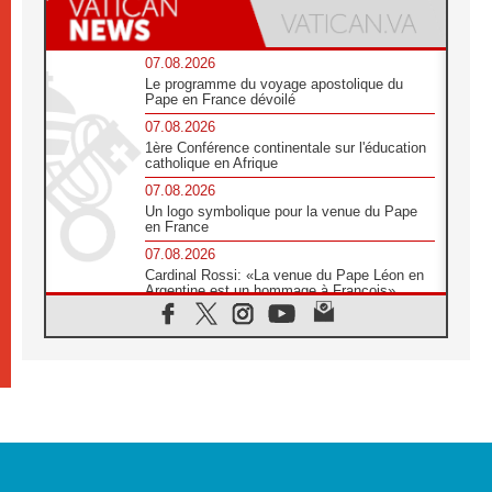
07.08.2026
Le programme du voyage apostolique du
Pape en France dévoilé
07.08.2026
1ère Conférence continentale sur l'éducation
catholique en Afrique
07.08.2026
Un logo symbolique pour la venue du Pape
en France
07.08.2026
Cardinal Rossi: «La venue du Pape Léon en
Argentine est un hommage à François»
07.08.2026
Hiroshima et Nagasaki, 81 ans après,
lancement des «dix jours de prière pour la
paix»
06.08.2026
Préparatifs des JMJ 2027 à Séoul: «c'est
passionnant et l'impatience est immense!»
06.08.2026
Chrétiens et confucéens: respect et sagesse