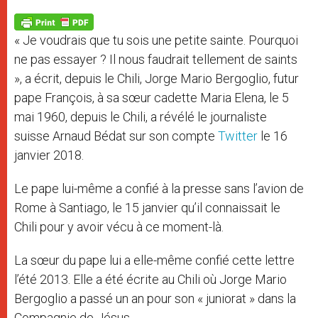
A
n
o
e
p
g
o
r
p
e
k
« Je voudrais que tu sois une petite sainte. Pourquoi
r
ne pas essayer ? Il nous faudrait tellement de saints
», a écrit, depuis le Chili, Jorge Mario Bergoglio, futur
pape François, à sa sœur cadette Maria Elena, le 5
mai 1960, depuis le Chili, a révélé le journaliste
suisse Arnaud Bédat sur son compte
Twitter
le 16
janvier 2018.
Le pape lui-même a confié à la presse sans l’avion de
Rome à Santiago, le 15 janvier qu’il connaissait le
Chili pour y avoir vécu à ce moment-là.
La sœur du pape lui a elle-même confié cette lettre
l’été 2013. Elle a été écrite au Chili où Jorge Mario
Bergoglio a passé un an pour son « juniorat » dans la
Compagnie de Jésus.