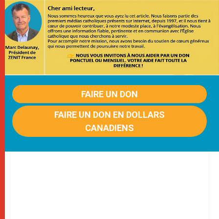
FAIRE UN DON
FAIRE UN DON EN DOLLARS
CANADIENS