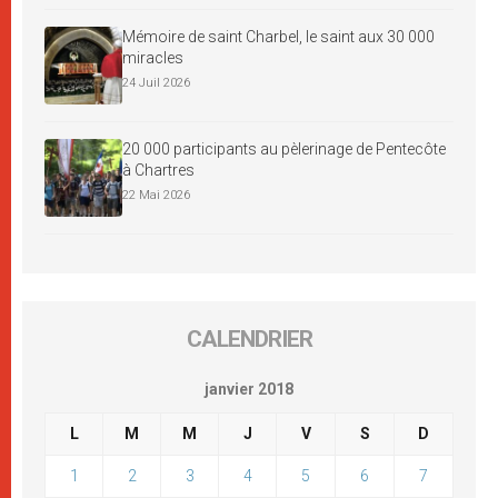
Mémoire de saint Charbel, le saint aux 30 000
miracles
24 Juil 2026
20 000 participants au pèlerinage de Pentecôte
à Chartres
22 Mai 2026
CALENDRIER
janvier 2018
L
M
M
J
V
S
D
1
2
3
4
5
6
7