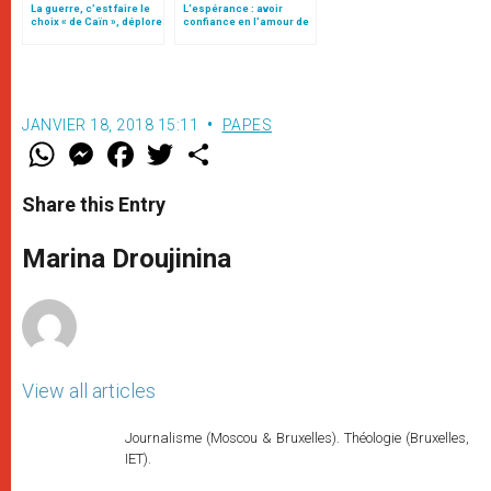
La guerre, c’est faire le
L‘espérance : avoir
choix « de Caïn », déplore
confiance en l’amour de
le pape François
Dieu
JANVIER 18, 2018 15:11
PAPES
W
M
F
T
S
h
e
a
w
h
a
s
c
i
a
t
s
e
t
r
Share this Entry
s
e
b
t
e
A
n
o
e
p
g
o
r
Marina Droujinina
p
e
k
r
View all articles
Journalisme (Moscou & Bruxelles). Théologie (Bruxelles,
IET).