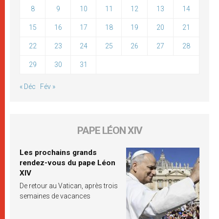
8
9
10
11
12
13
14
15
16
17
18
19
20
21
22
23
24
25
26
27
28
29
30
31
« Déc
Fév »
PAPE LÉON XIV
Les prochains grands
rendez-vous du pape Léon
XIV
De retour au Vatican, après trois
semaines de vacances