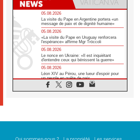
05.08.2026
La visite du Pape en Argentine portera «un
message de paix et de dignité humaine»
05.08.2026
«La visite du Pape en Uruguay renforcera
l'espérance» affirme Mgr Tróccoli
05.08.2026
Le nonce en Ukraine: «Il est inquiétant
d'entendre ceux qui bénissent la guerre»
05.08.2026
Léon XIV au Pérou, une lueur d'espoir pour
un peuple en quête de paix
05.08.2026
SCEAM: L'Église en Afrique vers
l'Assemblée ecclésiale de 2028 depuis
Addis-Abeba
05.08.2026
Le Pape exprime ses condoléances suite au
décès du cardinal Júlio Langa
05.08.2026
Le Pape attendu en novembre en Uruguay,
en Argentine et au Pérou
Qui sommes-nous ?
La propriété
Les services