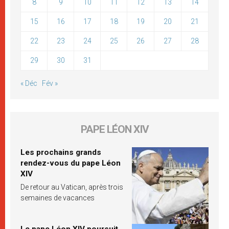
8
9
10
11
12
13
14
15
16
17
18
19
20
21
22
23
24
25
26
27
28
29
30
31
« Déc
Fév »
PAPE LÉON XIV
Les prochains grands
rendez-vous du pape Léon
XIV
De retour au Vatican, après trois
semaines de vacances
Le pape Léon XIV poursuit