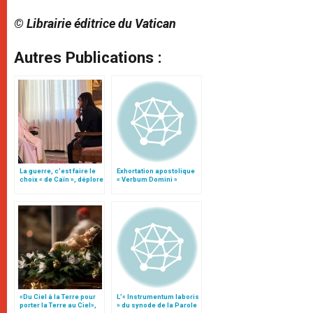
© Librairie éditrice du Vatican
Autres Publications :
La guerre, c’est faire le
Exhortation apostolique
choix « de Caïn », déplore
« Verbum Domini »
le pape François
«Du Ciel à la Terre pour
L’« Instrumentum laboris
porter la Terre au Ciel»,
» du synode de la Parole