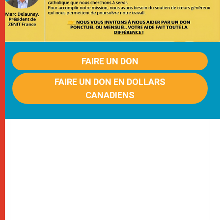
FAIRE UN DON
FAIRE UN DON EN DOLLARS
CANADIENS