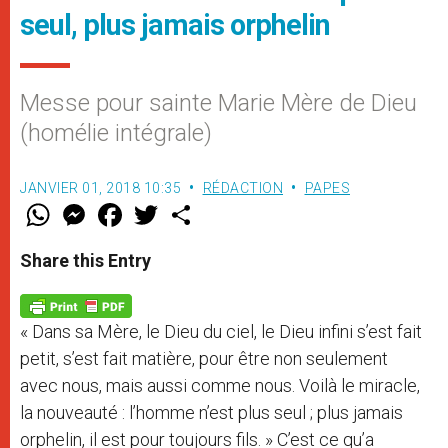
seul, plus jamais orphelin
Messe pour sainte Marie Mère de Dieu
(homélie intégrale)
JANVIER 01, 2018 10:35
RÉDACTION
PAPES
W
M
F
T
S
h
e
a
w
h
a
s
c
i
a
t
s
e
t
r
Share this Entry
s
e
b
t
e
A
n
o
e
p
g
o
r
p
e
k
« Dans sa Mère, le Dieu du ciel, le Dieu infini s’est fait
r
petit, s’est fait matière, pour être non seulement
avec nous, mais aussi comme nous. Voilà le miracle,
la nouveauté : l’homme n’est plus seul ; plus jamais
orphelin, il est pour toujours fils. » C’est ce qu’a