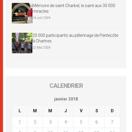
Mémoire de saint Charbel, le saint aux 30 000
miracles
24 Juil 2026
20 000 participants au pèlerinage de Pentecôte
à Chartres
22 Mai 2026
CALENDRIER
janvier 2018
L
M
M
J
V
S
D
1
2
3
4
5
6
7