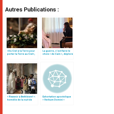
Autres Publications :
«Du Ciel à la Terre pour
La guerre, c’est faire le
porter la Terre au Ciel»,
choix « de Caïn », déplore
par Mgr Francesco Follo
le pape François
« Revenir à Bethléem! »:
Exhortation apostolique
homélie de la nuit de
« Verbum Domini »
Noël (texte complet)