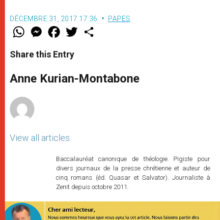
DÉCEMBRE 31, 2017 17:36
PAPES
W
M
F
T
S
h
e
a
w
h
a
s
c
i
a
t
s
e
t
r
Share this Entry
s
e
b
t
e
A
n
o
e
p
g
o
r
Anne Kurian-Montabone
p
e
k
r
View all articles
Baccalauréat canonique de théologie. Pigiste pour
divers journaux de la presse chrétienne et auteur de
cinq romans (éd. Quasar et Salvator). Journaliste à
Zenit depuis octobre 2011.