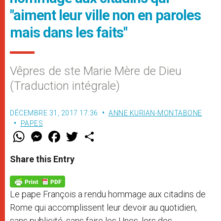
"aiment leur ville non en paroles
mais dans les faits"
Vêpres de ste Marie Mère de Dieu
(Traduction intégrale)
DÉCEMBRE 31, 2017 17:36
ANNE KURIAN-MONTABONE
PAPES
W
M
F
T
S
h
e
a
w
h
a
s
c
i
a
t
s
e
t
r
Share this Entry
s
e
b
t
e
A
n
o
e
p
g
o
r
p
e
k
Le pape François a rendu hommage aux citadins de
r
Rome qui accomplissent leur devoir au quotidien,
sans publicité, sans faire les Unes, lors des