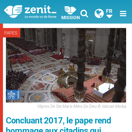
FR
MISSION
PAPES
Vêpres De Ste Marie Mère De Dieu © Vatican Media
Concluant 2017, le pape rend
hommage aux citadins qui