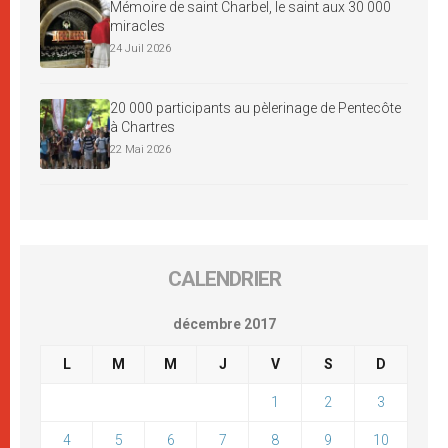
Mémoire de saint Charbel, le saint aux 30 000
miracles
24 Juil 2026
20 000 participants au pèlerinage de Pentecôte
à Chartres
22 Mai 2026
CALENDRIER
décembre 2017
L
M
M
J
V
S
D
1
2
3
4
5
6
7
8
9
10