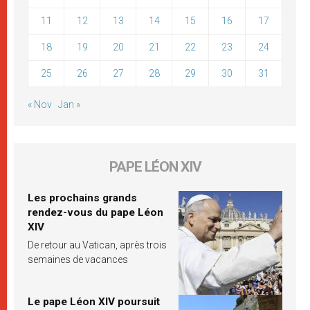
11
12
13
14
15
16
17
18
19
20
21
22
23
24
25
26
27
28
29
30
31
« Nov
Jan »
PAPE LÉON XIV
Les prochains grands
rendez-vous du pape Léon
XIV
De retour au Vatican, après trois
semaines de vacances
Le pape Léon XIV poursuit