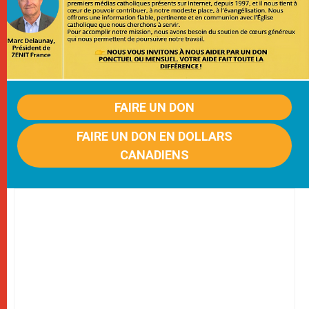
FAIRE UN DON
FAIRE UN DON EN DOLLARS
CANADIENS