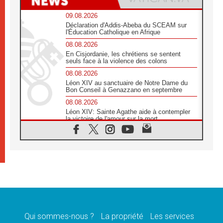
09.08.2026
Déclaration d'Addis-Abeba du SCEAM sur
l'Éducation Catholique en Afrique
08.08.2026
En Cisjordanie, les chrétiens se sentent
seuls face à la violence des colons
08.08.2026
Léon XIV au sanctuaire de Notre Dame du
Bon Conseil à Genazzano en septembre
08.08.2026
Léon XIV: Sainte Agathe aide à contempler
la victoire de l'amour sur la mort
08.08.2026
«Relancer l'empathie», le projet Triennal d'art
des Universités catholiques
08.08.2026
Signis 2026, donner la parole aux religieuses
catholiques
08.08.2026
Au Bangladesh, l'Église accompagne les
Dalits sur le chemin de la dignité
Qui sommes-nous ?
La propriété
Les services
07.08.2026