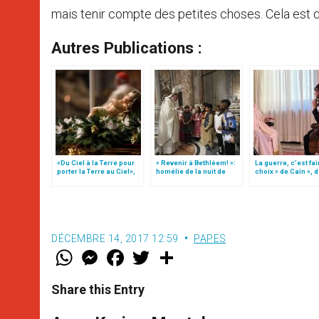
mais tenir compte des petites choses. Cela est di
Autres Publications :
«Du Ciel à la Terre pour
« Revenir à Bethléem! »:
La guerre, c’est fai
porter la Terre au Ciel»,
homélie de la nuit de
choix « de Caïn », 
par Mgr Francesco Follo
Noël (texte complet)
le pape François
DÉCEMBRE 14, 2017 12:59
PAPES
W
M
F
T
S
h
e
a
w
h
a
s
c
i
a
t
s
e
t
r
Share this Entry
s
e
b
t
e
A
n
o
e