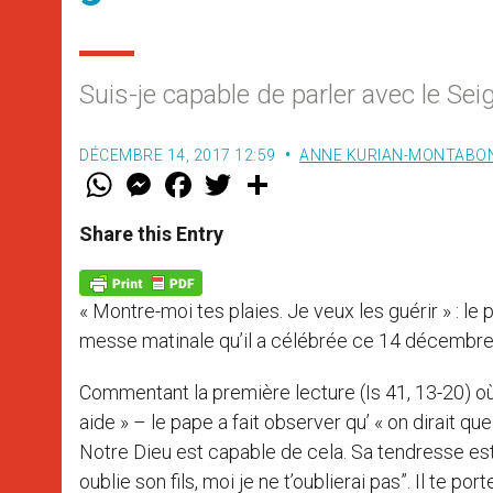
Suis-je capable de parler avec le Sei
DÉCEMBRE 14, 2017 12:59
ANNE KURIAN-MONTABO
W
M
F
T
S
h
e
a
w
h
a
s
c
i
a
t
s
e
t
r
Share this Entry
s
e
b
t
e
A
n
o
e
p
g
o
r
p
e
k
« Montre-moi tes plaies. Je veux les guérir » : le p
r
messe matinale qu’il a célébrée ce 14 décembre 
Commentant la première lecture (Is 41, 13-20) où 
aide » – le pape a fait observer qu’ « on dirait qu
Notre Dieu est capable de cela. Sa tendresse est ai
oublie son fils, moi je ne t’oublierai pas”. Il te por