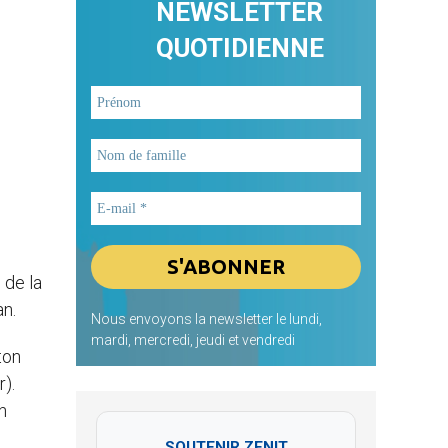
NEWSLETTER
QUOTIDIENNE
 de la
an.
Nous envoyons la newsletter le lundi,
mardi, mercredi, jeudi et vendredi
ton
r).
n
SOUTENIR ZENIT