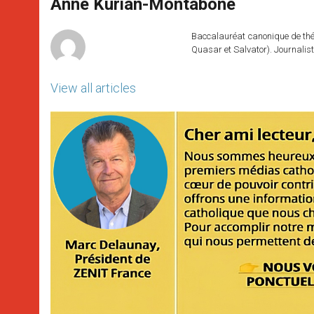
p
g
o
r
Anne Kurian-Montabone
p
e
k
r
Baccalauréat canonique de théo
Quasar et Salvator). Journalist
View all articles