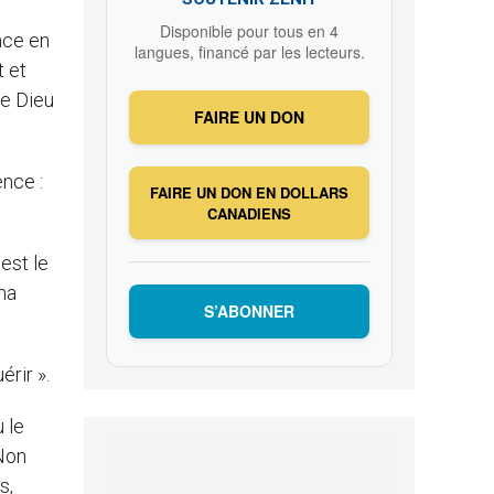
Disponible pour tous en 4
ance en
langues, financé par les lecteurs.
t et
le Dieu
FAIRE UN DON
ence :
FAIRE UN DON EN DOLLARS
CANADIENS
est le
 ma
S’ABONNER
érir ».
 le
“Non
s,