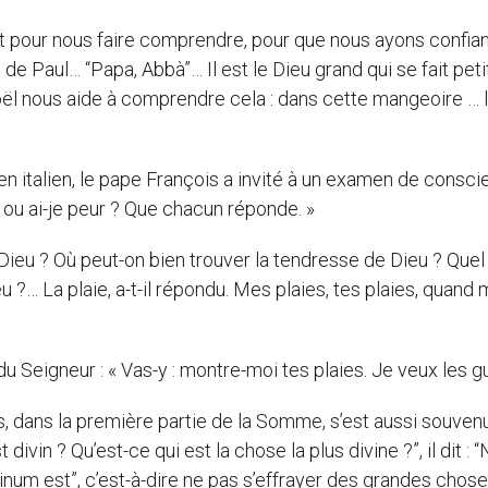
petit pour nous faire comprendre, pour que nous ayons confi
 de Paul… “Papa, Abbà”… Il est le Dieu grand qui se fait peti
ël nous aide à comprendre cela : dans cette mangeoire … 
en italien, le pape François a invité à un examen de consci
r ou ai-je peur ? Que chacun réponde. »
 Dieu ? Où peut-on bien trouver la tendresse de Dieu ? Quel 
 ?… La plaie, a-t-il répondu. Mes plaies, tes plaies, quand
du Seigneur : « Vas-y : montre-moi tes plaies. Je veux les gu
as, dans la première partie de la Somme, s’est aussi souvenu
divin ? Qu’est-ce qui est la chose la plus divine ?”, il dit : 
um est”, c’est-à-dire ne pas s’effrayer des grandes chose