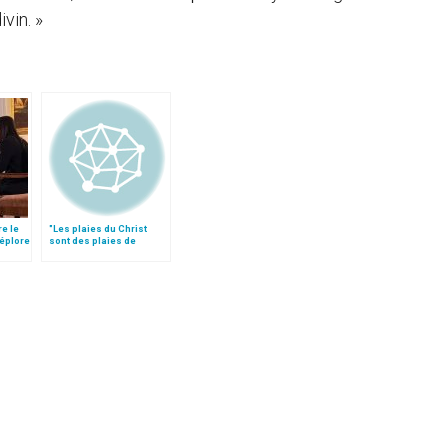
vin. »
re le
"Les plaies du Christ
déplore
sont des plaies de
miséricorde"