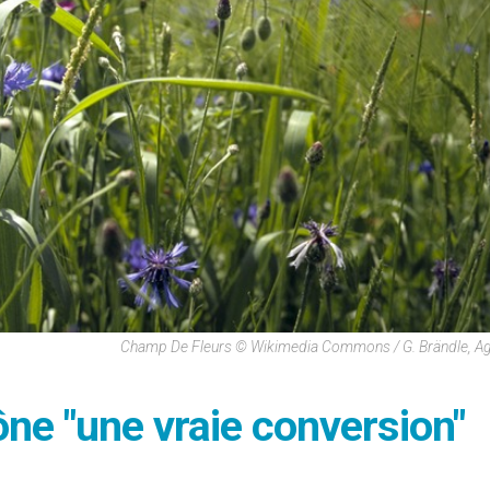
Champ De Fleurs © Wikimedia Commons / G. Brändle, A
ône "une vraie conversion"