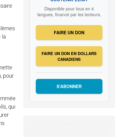
saire
Disponible pour tous en 4
langues, financé par les lecteurs.
oblèmes
FAIRE UN DON
 la
FAIRE UN DON EN DOLLARS
CANADIENS
 mette
, pour
S’ABONNER
enommée
ís, qui
urer
ns