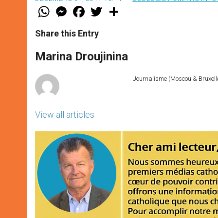
W
M
F
T
S
h
e
a
w
h
a
s
c
i
a
t
s
e
t
r
Share this Entry
s
e
b
t
e
A
n
o
e
p
g
o
r
Marina Droujinina
p
e
k
r
Journalisme (Moscou & Bruxelles
View all articles