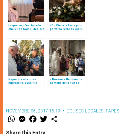
La guerre, c’est faire le
«Du Ciel à la Terre pour
choix « de Caïn », déplore
porter la Terre au Ciel»,
le pape François
par Mgr Francesco Follo
Répondre à la crise
« Revenir à Bethléem! »:
migratoire, avec « le
homélie de la nuit de
style de l’humanité »!
Noël (texte complet)
(texte complet)
NOVEMBRE 06, 2017 15:19
EGLISES LOCALES
,
PAPES
W
M
F
T
S
h
e
a
w
h
a
s
c
i
a
t
s
e
t
r
Share this Entry