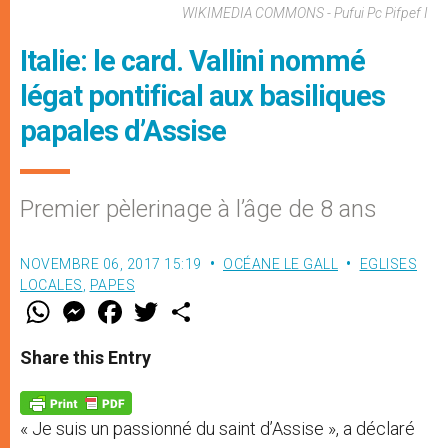
WIKIMEDIA COMMONS - Pufui Pc Pifpef I
Italie: le card. Vallini nommé
légat pontifical aux basiliques
papales d’Assise
Premier pèlerinage à l’âge de 8 ans
NOVEMBRE 06, 2017 15:19
OCÉANE LE GALL
EGLISES
LOCALES
,
PAPES
W
M
F
T
S
h
e
a
w
h
a
s
c
i
a
t
s
e
t
r
Share this Entry
s
e
b
t
e
A
n
o
e
p
g
o
r
p
e
k
« Je suis un passionné du saint d’Assise », a déclaré
r