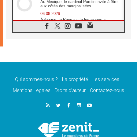
Au Mexique, le cardinal Parolin invite à être
aux côtés des marginalisées
06.08.2026
À Assise, le Pape invite les jeunes à
«construire la civilisation de l'amour»
05.08.2026
La visite du Pape en Argentine portera «un
message de paix et de dignité humaine»
05.08.2026
«La visite du Pape en Uruguay renforcera
l'espérance» affirme Mgr Tróccoli
05.08.2026
Le nonce en Ukraine: «Il est inquiétant
d'entendre ceux qui bénissent la guerre»
Qui sommes-nous ?
La propriété
Les services
05.08.2026
Mentions Legales
Droits d’auteur
Contactez-nous
Léon XIV au Pérou, une lueur d'espoir pour
un peuple en quête de paix
05.08.2026
SCEAM: L'Église en Afrique vers
l'Assemblée ecclésiale de 2028 depuis
Addis-Abeba
05.08.2026
Le Pape exprime ses condoléances suite au
décès du cardinal Júlio Langa