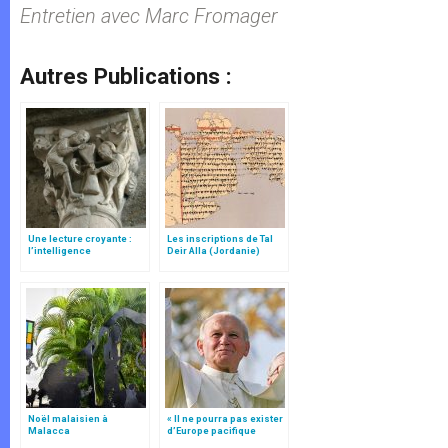
Entretien avec Marc Fromager
Autres Publications :
Une lecture croyante :
Les inscriptions de Tal
l’intelligence
Deir Alla (Jordanie)
typologique des deux
Testaments
Noël malaisien à
« Il ne pourra pas exister
Malacca
d’Europe pacifique
sans… »: l’Ukraine, dans