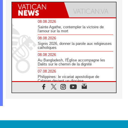
08.08.2026
Sainte Agathe, contempler la victoire de
l'amour sur la mort
08.08.2026
Signis 2026, donner la parole aux religieuses
catholiques
08.08.2026
Au Bangladesh, l'Église accompagne les
Dalits sur le chemin de la dignité
07.08.2026
Philippines: le vicariat apostolique de
Calapan devient un diocèse
07.08.2026
Congo-Brazzaville : le 15 août, entre
solennité de l'Assomption et mémoire
nationale
07.08.2026
«La paix commence par l'empathie» estime
le cardinal Parolin
07.08.2026