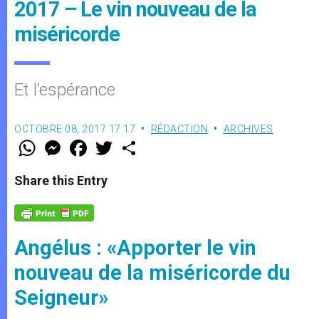
2017 – Le vin nouveau de la
miséricorde
Et l’espérance
OCTOBRE 08, 2017 17:17
RÉDACTION
ARCHIVES
W
M
F
T
S
h
e
a
w
h
a
s
c
i
a
t
s
e
t
r
Share this Entry
s
e
b
t
e
A
n
o
e
p
g
o
r
p
e
k
r
Angélus : «Apporter le vin
nouveau de la miséricorde du
Seigneur»