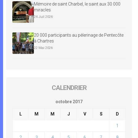
Mémoire de saint Charbel, le saint aux 30 000
miracles
24 Juil 2026
20 000 participants au pèlerinage de Pentecôte
à Chartres
22 Mai 2026
CALENDRIER
octobre 2017
L
M
M
J
V
S
D
1
2
3
4
5
6
7
8