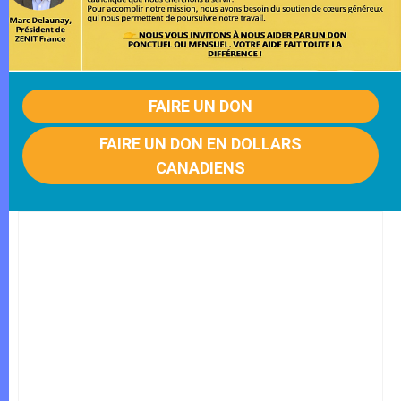
FAIRE UN DON
FAIRE UN DON EN DOLLARS
CANADIENS