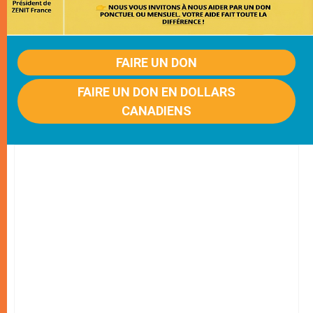
FAIRE UN DON
FAIRE UN DON EN DOLLARS
CANADIENS