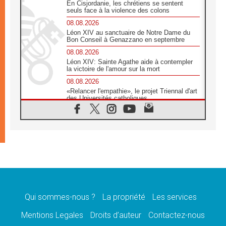
En Cisjordanie, les chrétiens se sentent
seuls face à la violence des colons
08.08.2026
Léon XIV au sanctuaire de Notre Dame du
Bon Conseil à Genazzano en septembre
08.08.2026
Léon XIV: Sainte Agathe aide à contempler
la victoire de l'amour sur la mort
08.08.2026
«Relancer l'empathie», le projet Triennal d'art
des Universités catholiques
08.08.2026
Signis 2026, donner la parole aux religieuses
catholiques
08.08.2026
Au Bangladesh, l'Église accompagne les
Dalits sur le chemin de la dignité
07.08.2026
Philippines: le vicariat apostolique de
Calapan devient un diocèse
Qui sommes-nous ?
La propriété
Les services
07.08.2026
Congo-Brazzaville: le 15 août, entre solennité
Mentions Legales
Droits d’auteur
Contactez-nous
de l'Assomption et mémoire nationale