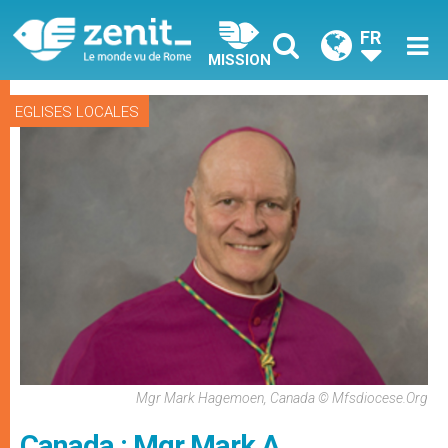
FR
MISSION
EGLISES LOCALES
Mgr Mark Hagemoen, Canada © Mfsdiocese.org
Canada : Mgr Mark A.