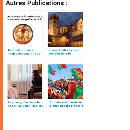
Autres Publications :
Instruction pour le
« Fratelli tutti »: le texte
« rajeunissement » des
complet de la 3e
paroisses (texte
encyclique du pape
intégral)
François
La guerre, c’est faire le
"Christus vivit!", texte de
choix « de Caïn », déplore
la lettre du pape François
le pape François
aux jeunes du monde