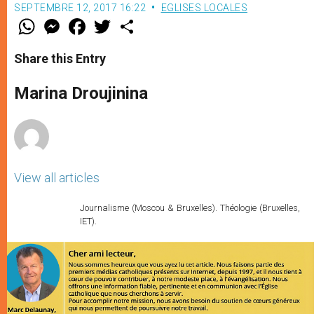
SEPTEMBRE 12, 2017 16:22
EGLISES LOCALES
W
M
F
T
S
h
e
a
w
h
a
s
c
i
a
t
s
e
t
r
Share this Entry
s
e
b
t
e
A
n
o
e
p
g
o
r
Marina Droujinina
p
e
k
r
View all articles
Journalisme (Moscou & Bruxelles). Théologie (Bruxelles,
IET).