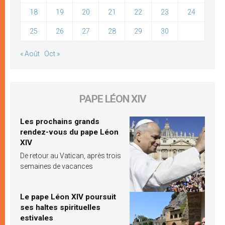
18
19
20
21
22
23
24
25
26
27
28
29
30
« Août
Oct »
PAPE LÉON XIV
Les prochains grands
rendez-vous du pape Léon
XIV
De retour au Vatican, après trois
semaines de vacances
Le pape Léon XIV poursuit
ses haltes spirituelles
estivales