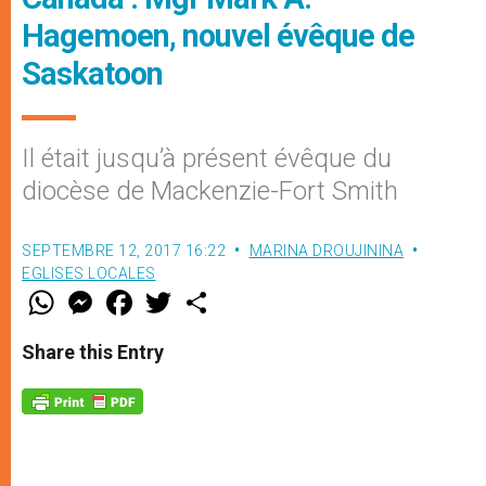
Hagemoen, nouvel évêque de
Saskatoon
Il était jusqu’à présent évêque du
diocèse de Mackenzie-Fort Smith
SEPTEMBRE 12, 2017 16:22
MARINA DROUJININA
EGLISES LOCALES
W
M
F
T
S
h
e
a
w
h
a
s
c
i
a
t
s
e
t
r
Share this Entry
s
e
b
t
e
A
n
o
e
p
g
o
r
p
e
k
r