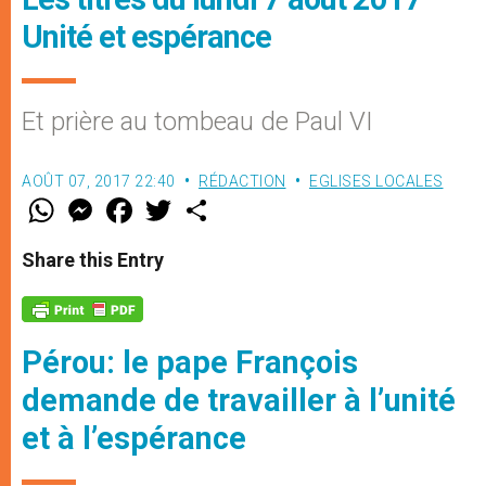
Unité et espérance
Et prière au tombeau de Paul VI
AOÛT 07, 2017 22:40
RÉDACTION
EGLISES LOCALES
W
M
F
T
S
h
e
a
w
h
a
s
c
i
a
t
s
e
t
r
Share this Entry
s
e
b
t
e
A
n
o
e
p
g
o
r
p
e
k
r
Pérou: le pape François
demande de travailler à l’unité
et à l’espérance