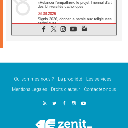
«Relancer l'empathie», le projet Triennal d'art
des Universités catholiques
08.08.2026
Signis 2026, donner la parole aux religieuses
catholiques
08.08.2026
Au Bangladesh, l'Église accompagne les
Dalits sur le chemin de la dignité
07.08.2026
Philippines: le vicariat apostolique de
Calapan devient un diocèse
07.08.2026
Congo-Brazzaville: le 15 août, entre solennité
de l'Assomption et mémoire nationale
Qui sommes-nous ?
La propriété
Les services
07.08.2026
«La paix commence par l'empathie» estime
Mentions Legales
Droits d’auteur
Contactez-nous
le cardinal Parolin
07.08.2026
En Colombie, «la paix ne s'achète pas avec
une signature»
07.08.2026
Le programme du voyage apostolique du
Pape en France dévoilé