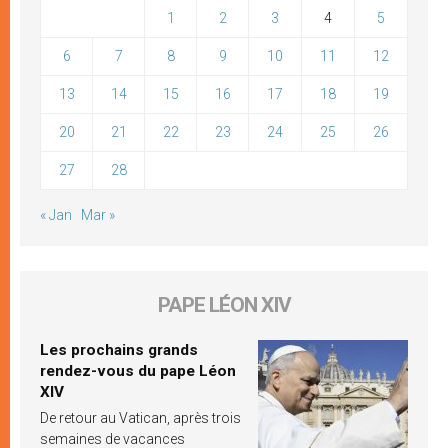
1
2
3
4
5
6
7
8
9
10
11
12
13
14
15
16
17
18
19
20
21
22
23
24
25
26
27
28
« Jan
Mar »
PAPE LÉON XIV
Les prochains grands
rendez-vous du pape Léon
XIV
De retour au Vatican, après trois
semaines de vacances