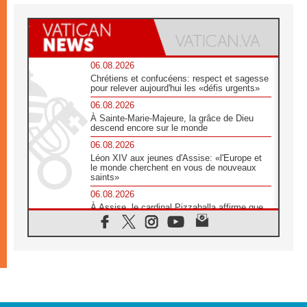
06.08.2026
Chrétiens et confucéens: respect et sagesse
pour relever aujourd'hui les «défis urgents»
06.08.2026
À Sainte-Marie-Majeure, la grâce de Dieu
descend encore sur le monde
06.08.2026
Léon XIV aux jeunes d'Assise: «l'Europe et
le monde cherchent en vous de nouveaux
saints»
06.08.2026
À Assise, le cardinal Pizzaballa affirme que
«les chrétiens veulent la paix»
06.08.2026
Au Mexique, le cardinal Parolin invite à être
aux côtés des marginalisées
06.08.2026
À Assise, le Pape invite les jeunes à
«construire la civilisation de l'amour»