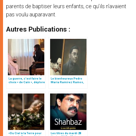
parents de baptiser leurs enfants, ce qu’ils n’avaient
pas voulu auparavant.
Autres Publications :
La guerre, c’est faire le
Le bienheureux Pedro
choix « de Caïn », déplore
María Ramírez Ramos,
le pape François
«curé à tout prix»
«Du Ciel à la Terre pour
Les titres du mardi 28