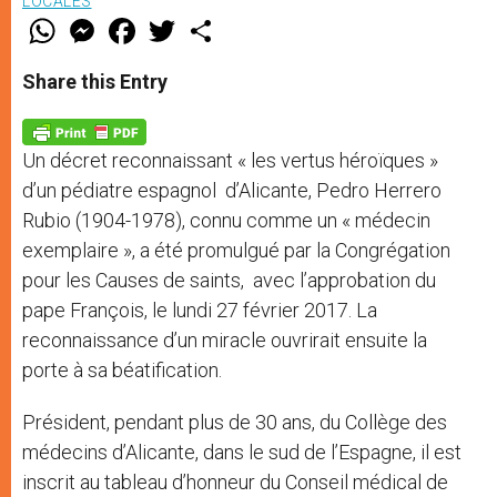
LOCALES
W
M
F
T
S
h
e
a
w
h
a
s
c
i
a
t
s
e
t
r
Share this Entry
s
e
b
t
e
A
n
o
e
p
g
o
r
p
e
k
Un décret reconnaissant « les vertus héroïques »
r
d’un pédiatre espagnol d’Alicante, Pedro Herrero
Rubio (1904-1978), connu comme un « médecin
exemplaire », a été promulgué par la Congrégation
pour les Causes de saints, avec l’approbation du
pape François, le lundi 27 février 2017. La
reconnaissance d’un miracle ouvrirait ensuite la
porte à sa béatification.
Président, pendant plus de 30 ans, du Collège des
médecins d’Alicante, dans le sud de l’Espagne, il est
inscrit au tableau d’honneur du Conseil médical de