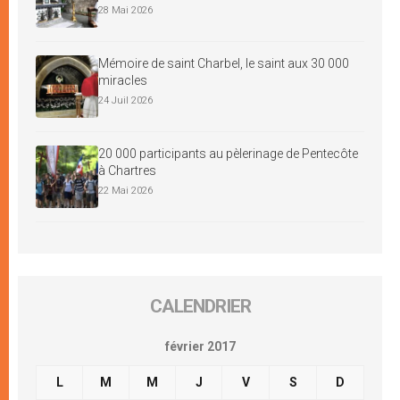
28 Mai 2026
Mémoire de saint Charbel, le saint aux 30 000
miracles
24 Juil 2026
20 000 participants au pèlerinage de Pentecôte
à Chartres
22 Mai 2026
CALENDRIER
février 2017
L
M
M
J
V
S
D