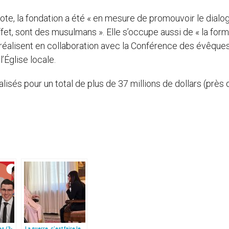
note, la fondation a été « en mesure de promouvoir le dialo
effet, sont des musulmans ». Elle s’occupe aussi de « la for
e réalisent en collaboration avec la Conférence des évêque
’Église locale.
isés pour un total de plus de 37 millions de dollars (près 
s (3-
La guerre, c’est faire le