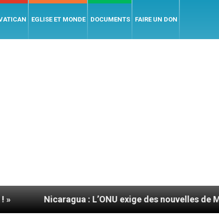
 VATICAN
EGLISE ET MONDE
DOCUMENTS
FAIRE UN DON
caragua : L’ONU exige des nouvelles de Mgr Mata