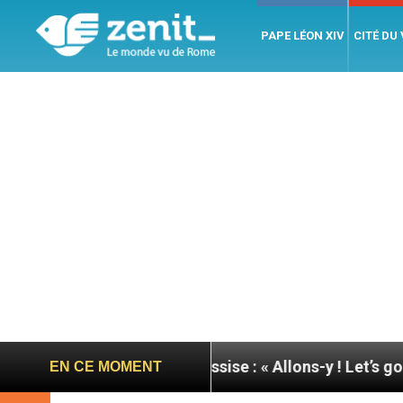
PAPE LÉON XIV
CITÉ DU
née du pape à Assise : « Allons-y ! Let’s go ! »
Ni
EN CE MOMENT