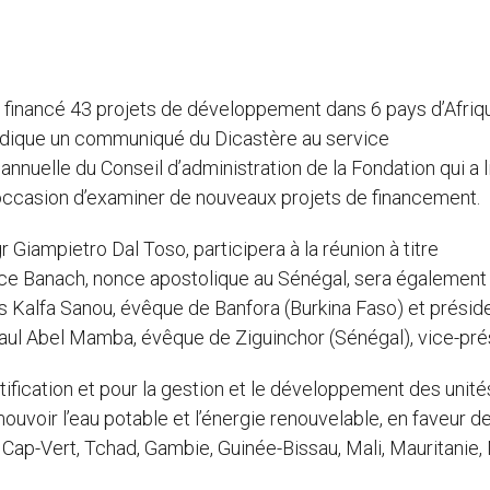
a financé 43 projets de développement dans 6 pays d’Afriq
 indique un communiqué du Dicastère au service
nnuelle du Conseil d’administration de la Fondation qui a l
l’occasion d’examiner de nouveaux projets de financement.
Giampietro Dal Toso, participera à la réunion à titre
ace Banach, nonce apostolique au Sénégal, sera également
as Kalfa Sanou, évêque de Banfora (Burkina Faso) et présid
Paul Abel Mamba, évêque de Ziguinchor (Sénégal), vice-pré
tification et pour la gestion et le développement des unité
voir l’eau potable et l’énergie renouvelable, en faveur d
p-Vert, Tchad, Gambie, Guinée-Bissau, Mali, Mauritanie, 