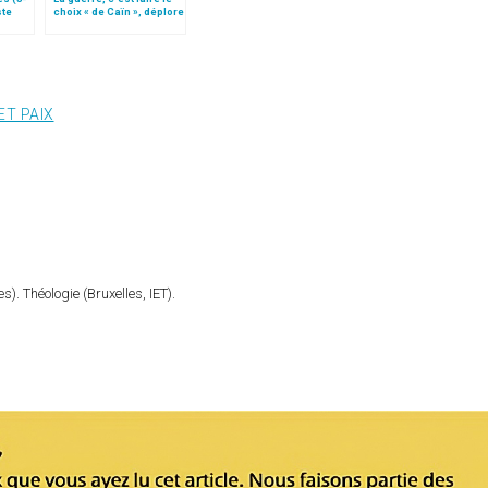
ste
choix « de Caïn », déplore
le pape François
ET PAIX
). Théologie (Bruxelles, IET).