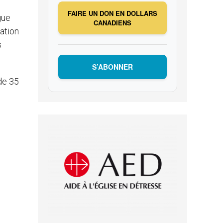
FAIRE UN DON EN DOLLARS
gue
CANADIENS
mation
s
S’ABONNER
de 35