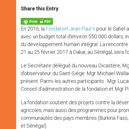
a
s
c
i
a
t
s
e
t
r
Share this Entry
s
e
b
t
e
A
n
o
e
p
g
o
r
p
e
k
En 2016, la
Fondation Jean-Paul II
pour le Sahel 
r
avec un budget total d’environ 550 000 dollars,
du développement humain intégral. La rencontre a
21 au 25 février 2017 à Dakar, au Sénégal, sera 
Le Secrétaire délégué du nouveau Dicastère, Mgr 
d’observateur du Saint-Siège. Mgr Michael Wall
présent. Parmi les autres participants : Mgr Luc
Conseil d’administration de la fondation et Mgr 
La fondation soutient des projets contre la déser
agricoles, mais aussi des programmes pour promou
communautés des pays membres (Burkina Faso, Ca
et Sénégal).