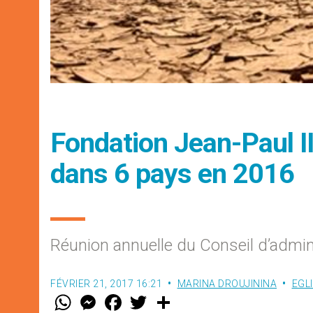
Fondation Jean-Paul II
dans 6 pays en 2016
Réunion annuelle du Conseil d’admin
FÉVRIER 21, 2017 16:21
MARINA DROUJININA
EGL
W
M
F
T
S
h
e
a
w
h