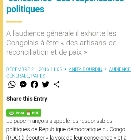
politiques
A l’audience générale il exhorte les
Congolais à être « des artisans de
réconciliation et de paix »
DÉCEMBRE 21, 2016 11:05
ANITA BOURDIN
AUDIENCE
GÉNÉRALE
,
PAPES
W
M
F
T
S
h
e
a
w
h
a
s
c
i
a
t
s
e
t
r
Share this Entry
s
e
b
t
e
A
n
o
e
p
g
o
r
p
e
k
Le pape François a appelé les responsables
r
politiques de République démocratique du Congo
(RDC) à écouter « la voix de leur conscience » et à