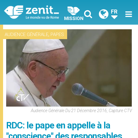
FR
MISSION
,
AUDIENCE GÉNÉRALE
PAPES
Audience Générale Du 21 Décembre 2016, Capture CTV
RDC: le pape en appelle à la
"conscience" des responsables