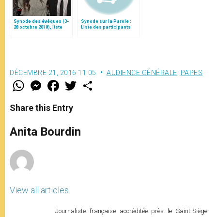
Synode des évêques (3-
Synode sur la Parole :
28 octobre 2018), liste
Liste des participants
des participants
DÉCEMBRE 21, 2016 11:05
AUDIENCE GÉNÉRALE
,
PAPES
W
M
F
T
S
h
e
a
w
h
a
s
c
i
a
t
s
e
t
r
Share this Entry
s
e
b
t
e
A
n
o
e
p
g
o
r
Anita Bourdin
p
e
k
r
View all articles
Journaliste française accréditée près le Saint-Siège