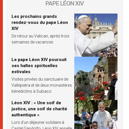
PAPE LÉON XIV
Les prochains grands
rendez-vous du pape Léon
XIV
De retour au Vatican, après trois
semaines de vacances
Le pape Léon XIV poursuit
ses haltes spirituelles
estivales
Visites privées du sanctuaire de
Vallepietra et de deux monastères
bénédictins à Subiaco
Léon XIV : « Une soif de
justice, une soif de charité
authentique »
Lors d’un déjeuner solidaire à
Castel Gandolfo, Léon XIV appelle