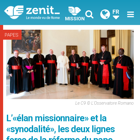
FR
MISSION
PAPES
Le C9 © L'Osservatore Romano
L’«élan missionnaire» et la
«synodalité», les deux lignes