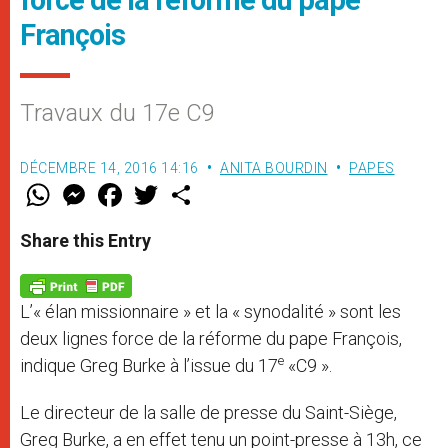
force de la réforme du pape
François
Travaux du 17e C9
DÉCEMBRE 14, 2016 14:16
ANITA BOURDIN
PAPES
W
M
F
T
S
h
e
a
w
h
a
s
c
i
a
t
s
e
t
r
Share this Entry
s
e
b
t
e
A
n
o
e
p
g
o
r
p
e
k
L’« élan missionnaire » et la « synodalité » sont les
r
deux lignes force de la réforme du pape François,
e
indique Greg Burke à l’issue du 17
«C9 ».
Le directeur de la salle de presse du Saint-Siège,
Greg Burke, a en effet tenu un point-presse à 13h, ce