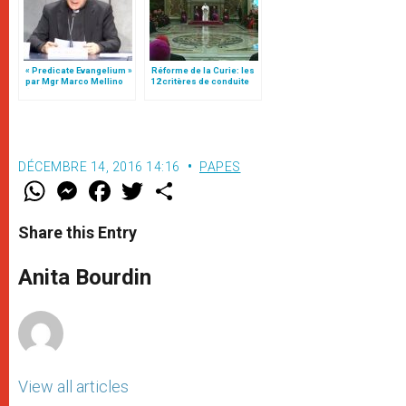
« Predicate Evangelium »
Réforme de la Curie: les
par Mgr Marco Mellino
12 critères de conduite
(1/2)
du pape
DÉCEMBRE 14, 2016 14:16
PAPES
W
M
F
T
S
h
e
a
w
h
a
s
c
i
a
t
s
e
t
r
Share this Entry
s
e
b
t
e
A
n
o
e
p
g
o
r
Anita Bourdin
p
e
k
r
View all articles