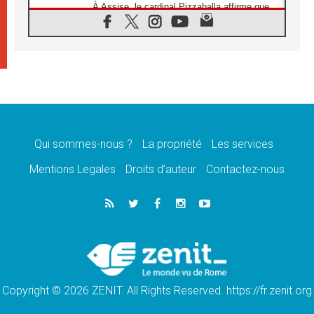
À Assise, le cardinal Pizzaballa affirme que
«les chrétiens veulent la paix»
06.08.2026
Au Mexique, le cardinal Parolin invite à être
aux côtés des marginalisées
06.08.2026
À Assise, le Pape invite les jeunes à
«construire la civilisation de l'amour»
05.08.2026
La visite du Pape en Argentine portera «un
message de paix et de dignité humaine»
Qui sommes-nous ?
La propriété
Les services
05.08.2026
Mentions Legales
Droits d’auteur
Contactez-nous
«La visite du Pape en Uruguay renforcera
l'espérance» affirme Mgr Tróccoli
05.08.2026
Le nonce en Ukraine: «Il est inquiétant
d'entendre ceux qui bénissent la guerre»
05.08.2026
Léon XIV au Pérou, une lueur d'espoir pour
un peuple en quête de paix
Copyright © 2026 ZENIT. All Rights Reserved. https://fr.zenit.org