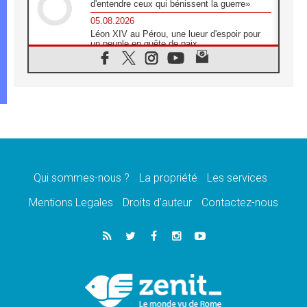
d'entendre ceux qui bénissent la guerre»
05.08.2026
Léon XIV au Pérou, une lueur d'espoir pour
un peuple en quête de paix
05.08.2026
SCEAM: L'Église en Afrique vers
l'Assemblée ecclésiale de 2028 depuis
Addis-Abeba
05.08.2026
Le Pape exprime ses condoléances suite au
décès du cardinal Júlio Langa
05.08.2026
Le Pape attendu en novembre en Uruguay,
en Argentine et au Pérou
Qui sommes-nous ?
La propriété
Les services
05.08.2026
Mentions Legales
Droits d’auteur
Contactez-nous
Audience générale: la prière est un acte
d'espérance
04.08.2026
Léon XIV invite les Chevaliers de Colomb à
être des «prophètes de l'harmonie»
04.08.2026
Au Nigéria, attaques d'église, meurtre et
enlèvements de religieux suscitent l'émotion