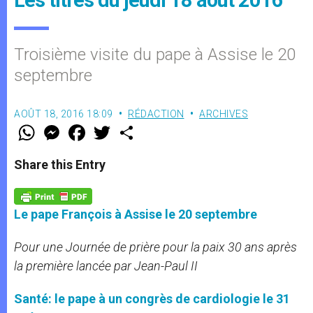
Troisième visite du pape à Assise le 20
septembre
AOÛT 18, 2016 18:09
RÉDACTION
ARCHIVES
W
M
F
T
S
h
e
a
w
h
a
s
c
i
a
t
s
e
t
r
Share this Entry
s
e
b
t
e
A
n
o
e
p
g
o
r
p
e
k
Le pape François à Assise le 20 septembre
r
Pour une Journée de prière pour la paix 30 ans après
la première lancée par Jean-Paul II
Santé: le pape à un congrès de cardiologie le 31