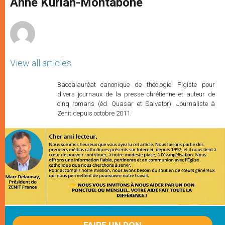
Anne Kurian-Montabone
p
e
k
r
View all articles
Baccalauréat canonique de théologie. Pigiste pour
divers journaux de la presse chrétienne et auteur de
cinq romans (éd. Quasar et Salvator). Journaliste à
Zenit depuis octobre 2011.