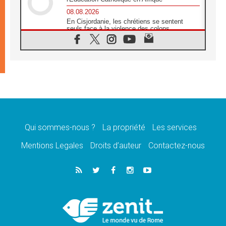
08.08.2026
En Cisjordanie, les chrétiens se sentent
seuls face à la violence des colons
08.08.2026
Léon XIV au sanctuaire de Notre Dame du
Bon Conseil à Genazzano en septembre
08.08.2026
Léon XIV: Sainte Agathe aide à contempler
la victoire de l'amour sur la mort
08.08.2026
«Relancer l'empathie», le projet Triennal d'art
des Universités catholiques
Qui sommes-nous ?
La propriété
Les services
08.08.2026
Signis 2026, donner la parole aux religieuses
Mentions Legales
Droits d’auteur
Contactez-nous
catholiques
08.08.2026
Au Bangladesh, l'Église accompagne les
Dalits sur le chemin de la dignité
07.08.2026
Philippines: le vicariat apostolique de
Calapan devient un diocèse