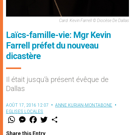
Card. Kevin Farrell © Diocèse De Dallas
Laïcs-famille-vie: Mgr Kevin
Farrell préfet du nouveau
dicastère
Il était jusqu’à présent évêque de
Dallas
AOÛT 17, 2016 12:07
ANNE KURIAN-MONTABONE
EGLISES LOCALES
W
M
F
T
S
h
e
a
w
h
a
s
c
i
a
t
s
e
t
r
Share this Entry