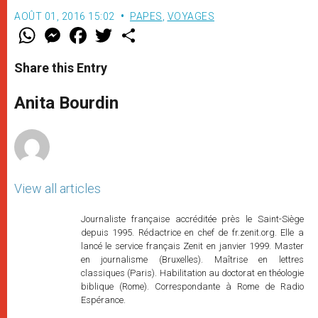
AOÛT 01, 2016 15:02
PAPES
,
VOYAGES
W
M
F
T
S
h
e
a
w
h
a
s
c
i
a
t
s
e
t
r
Share this Entry
s
e
b
t
e
A
n
o
e
p
g
o
r
Anita Bourdin
p
e
k
r
View all articles
Journaliste française accréditée près le Saint-Siège
depuis 1995. Rédactrice en chef de fr.zenit.org. Elle a
lancé le service français Zenit en janvier 1999. Master
en journalisme (Bruxelles). Maîtrise en lettres
classiques (Paris). Habilitation au doctorat en théologie
biblique (Rome). Correspondante à Rome de Radio
Espérance.