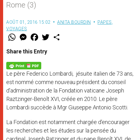
Rome (3)
AOÛT 01, 2016 15:02
ANITA BOURDIN
PAPES
,
VOYAGES
W
M
F
T
S
h
e
a
w
h
a
s
c
i
a
t
s
e
t
r
Share this Entry
s
e
b
t
e
A
n
o
e
p
g
o
r
p
e
k
Le père Federico Lombardi, jésuite italien de 73 ans,
r
est nommé comme nouveau président
du conseil
d’administration
de la Fondation vaticane Joseph
Raztzinger-Benoît XVI, créée en 2010. Le père
Lombardi succède à
Mgr Giuseppe Antonio Scotti.
La Fondation est notamment chargée
d’encourager
les recherches et les études sur la pensée du
cardinal Joseph Ratzinger et du pape Benoît XVI,
de