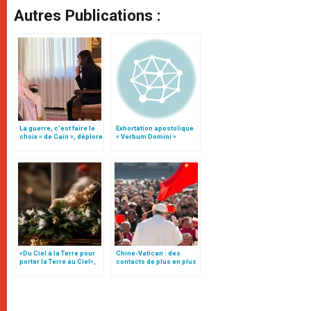
Autres Publications :
La guerre, c’est faire le
Exhortation apostolique
choix « de Caïn », déplore
« Verbum Domini »
le pape François
«Du Ciel à la Terre pour
Chine-Vatican : des
porter la Terre au Ciel»,
contacts de plus en plus
par Mgr Francesco Follo
intenses, par le père
Lombardi