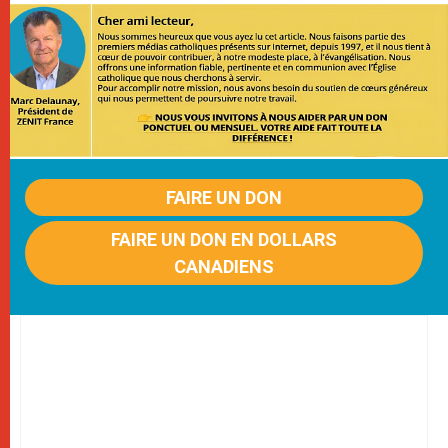
FAIRE UN DON
FAIRE UN DON EN DOLLARS
CANADIENS