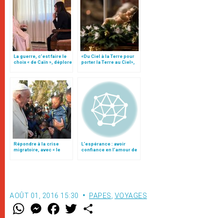
La guerre, c’est faire le
«Du Ciel à la Terre pour
choix « de Caïn », déplore
porter la Terre au Ciel»,
le pape François
par Mgr Francesco Follo
Répondre à la crise
L‘espérance : avoir
migratoire, avec « le
confiance en l’amour de
style de l’humanité »!
Dieu
(texte complet)
AOÛT 01, 2016 15:30
PAPES
,
VOYAGES
W
M
F
T
S
h
e
a
w
h