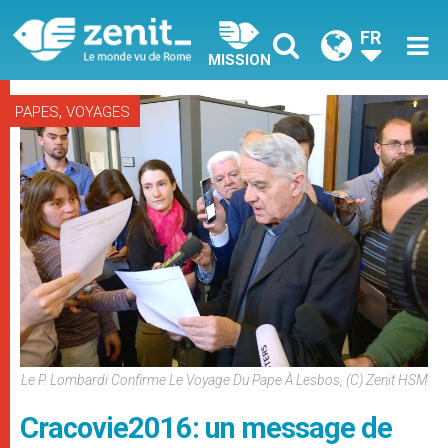
FR
MISSION
,
PAPES
VOYAGES
Le P. Lombardi Confirme Le Voyage Du Pape À Lesbos, (c) Zenit HSM
Cracovie2016: un message de