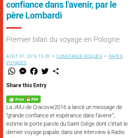
confiance dans l’avenir, par le
père Lombardi
Premier bilan du voyage en Pologne
AOÛT 01, 2016 15:30
CONSTANCE ROQUES
PAPES
,
VOYAGES
W
M
F
T
S
h
e
a
w
h
a
s
c
i
a
t
s
e
t
r
Share this Entry
s
e
b
t
e
A
n
o
e
p
g
o
r
p
e
k
La JMJ de Cracovie2016 a lancé un message de
r
“grande confiance et espérance dans l’avenir”,
estime le porte parole du Saint-Siège dont c’était le
dernier voyage papale, dans une interview à Radio