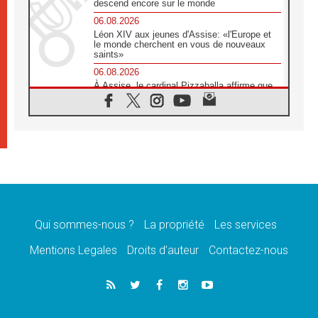
descend encore sur le monde
06.08.2026
Léon XIV aux jeunes d'Assise: «l'Europe et
le monde cherchent en vous de nouveaux
saints»
06.08.2026
À Assise, le cardinal Pizzaballa affirme que
«les chrétiens veulent la paix»
06.08.2026
Au Mexique, le cardinal Parolin invite à être
aux côtés des marginalisées
06.08.2026
À Assise, le Pape invite les jeunes à
«construire la civilisation de l'amour»
05.08.2026
La visite du Pape en Argentine portera «un
message de paix et de dignité humaine»
Qui sommes-nous ?
La propriété
Les services
05.08.2026
Mentions Legales
Droits d’auteur
Contactez-nous
«La visite du Pape en Uruguay renforcera
l'espérance» affirme Mgr Tróccoli
05.08.2026
Le nonce en Ukraine: «Il est inquiétant
d'entendre ceux qui bénissent la guerre»