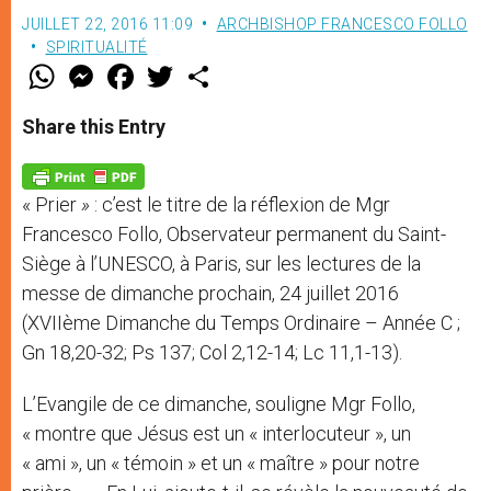
JUILLET 22, 2016 11:09
ARCHBISHOP FRANCESCO FOLLO
SPIRITUALITÉ
W
M
F
T
S
h
e
a
w
h
a
s
c
i
a
t
s
e
t
r
Share this Entry
s
e
b
t
e
A
n
o
e
p
g
o
r
p
e
k
« Prier
»
: c’est le titre de la réflexion de Mgr
r
Francesco Follo, Observateur permanent du Saint-
Siège à l’UNESCO, à Paris, sur les lectures de la
messe de dimanche prochain, 24 juillet 2016
(XVIIème Dimanche du Temps Ordinaire – Année C ;
Gn 18,20-32; Ps 137; Col 2,12-14; Lc 11,1-13).
L’Evangile de ce dimanche, souligne Mgr Follo,
« montre que Jésus est un « interlocuteur », un
« ami », un « témoin » et un « maître » pour notre