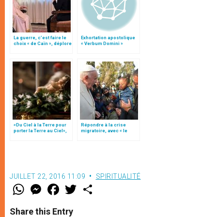
La guerre, c’est faire le
Exhortation apostolique
choix « de Caïn », déplore
« Verbum Domini »
le pape François
«Du Ciel à la Terre pour
Répondre à la crise
porter la Terre au Ciel»,
migratoire, avec « le
par Mgr Francesco Follo
style de l’humanité »!
(texte complet)
JUILLET 22, 2016 11:09
SPIRITUALITÉ
W
M
F
T
S
h
e
a
w
h
a
s
c
i
a
t
s
e
t
r
Share this Entry
s
e
b
t
e