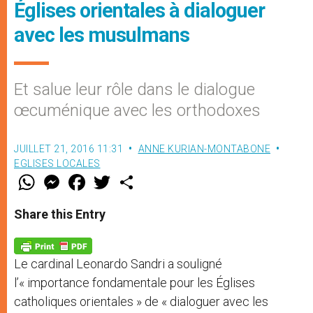
Églises orientales à dialoguer
avec les musulmans
Et salue leur rôle dans le dialogue
œcuménique avec les orthodoxes
JUILLET 21, 2016 11:31
ANNE KURIAN-MONTABONE
EGLISES LOCALES
W
M
F
T
S
h
e
a
w
h
a
s
c
i
a
t
s
e
t
r
Share this Entry
s
e
b
t
e
A
n
o
e
p
g
o
r
p
e
k
Le cardinal Leonardo Sandri a souligné
r
l’« importance fondamentale pour les Églises
catholiques orientales » de « dialoguer avec les