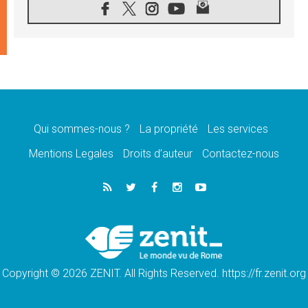
08.08.2026
Léon XIV au sanctuaire de Notre Dame du
Bon Conseil à Genazzano en septembre
08.08.2026
Léon XIV: Sainte Agathe aide à contempler
la victoire de l'amour sur la mort
08.08.2026
«Relancer l'empathie», le projet Triennal d'art
des Universités catholiques
Qui sommes-nous ?
La propriété
Les services
08.08.2026
Signis 2026, donner la parole aux religieuses
Mentions Legales
Droits d’auteur
Contactez-nous
catholiques
08.08.2026
Au Bangladesh, l'Église accompagne les
Dalits sur le chemin de la dignité
07.08.2026
Philippines: le vicariat apostolique de
Calapan devient un diocèse
Copyright © 2026 ZENIT. All Rights Reserved. https://fr.zenit.org