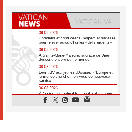
06.08.2026
Chrétiens et confucéens: respect et sagesse
pour relever aujourd'hui les «défis urgents»
06.08.2026
À Sainte-Marie-Majeure, la grâce de Dieu
descend encore sur le monde
06.08.2026
Léon XIV aux jeunes d'Assise: «l'Europe et
le monde cherchent en vous de nouveaux
saints»
06.08.2026
À Assise, le cardinal Pizzaballa affirme que
«les chrétiens veulent la paix»
06.08.2026
Au Mexique, le cardinal Parolin invite à être
aux côtés des marginalisées
06.08.2026
À Assise, le Pape invite les jeunes à
«construire la civilisation de l'amour»