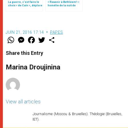
La guerre, c’est faire le
« Revenir à Bethléem! »:
choix « de Caïn », déplore
homélie de la nuit de
le pape François
Noël (texte complet)
JUIN 21, 2016 17:14
PAPES
W
M
F
T
S
h
e
a
w
h
a
s
c
i
a
t
s
e
t
r
Share this Entry
s
e
b
t
e
A
n
o
e
p
g
o
r
Marina Droujinina
p
e
k
r
View all articles
Journalisme (Moscou & Bruxelles). Théologie (Bruxelles,
IET).