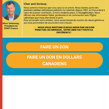
FAIRE UN DON
FAIRE UN DON EN DOLLARS
CANADIENS