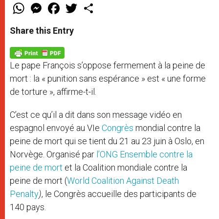
W
M
F
T
S
h
e
a
w
h
a
s
c
i
a
t
s
e
t
r
Share this Entry
s
e
b
t
e
A
n
o
e
p
g
o
r
p
e
k
Le pape François s’oppose fermement à la peine de
r
mort : la « punition sans espérance » est « une forme
de torture », affirme-t-il.
C’est ce qu’il a dit dans son message vidéo en
espagnol envoyé au VIe
Congrès
mondial contre la
peine de mort qui se tient du 21 au 23 juin à Oslo, en
Norvège. Organisé par
l’ONG Ensemble contre la
peine de mort
et la Coalition mondiale contre la
peine de mort (
World Coalition Against Death
Penalty
)
, le Congrès accueille des participants de
140 pays.