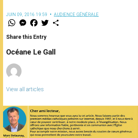
JUIN 09, 2016 19:59
AUDIENCE GÉNÉRALE
W
M
F
T
S
h
e
a
w
h
a
s
c
i
a
t
s
e
t
r
Share this Entry
s
e
b
t
e
A
n
o
e
p
g
o
r
Océane Le Gall
p
e
k
r
View all articles