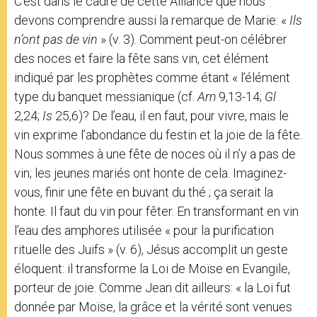
C’est dans le cadre de cette Alliance que nous
devons comprendre aussi la remarque de Marie: «
Ils
n’ont pas de vin
» (v. 3). Comment peut-on célébrer
des noces et faire la fête sans vin, cet élément
indiqué par les prophètes comme étant « l’élément
type du banquet messianique (cf.
Am
9,13-14;
Gl
2,24;
Is
25,6)? De l’eau, il en faut, pour vivre, mais le
vin exprime l’abondance du festin et la joie de la fête.
Nous sommes à une fête de noces où il n’y a pas de
vin; les jeunes mariés ont honte de cela. Imaginez-
vous, finir une fête en buvant du thé ; ça serait la
honte. Il faut du vin pour fêter. En transformant en vin
l’eau des amphores utilisée « pour la purification
rituelle des Juifs » (v. 6), Jésus accomplit un geste
éloquent: il transforme la Loi de Moïse en Evangile,
porteur de joie. Comme Jean dit ailleurs: « la Loi fut
donnée par Moïse, la grâce et la vérité sont venues