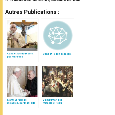
Autres Publications :
Cana et les deux vins,
Cana et le don de la joie
par Mgr Follo
L’amour fait des
L’amour fait des
miracles, par Mgr Follo
miracles : l’eau
transformée en vin à
Cana, le vin transformé
en sang à Jérusalem