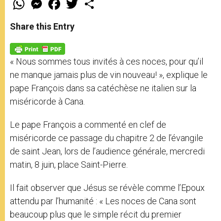
h
e
a
w
h
a
s
c
i
a
t
s
e
t
r
Share this Entry
s
e
b
t
e
A
n
o
e
p
g
o
r
p
e
k
« Nous sommes tous invités à ces noces, pour qu’il
r
ne manque jamais plus de vin nouveau! », explique le
pape François dans sa catéchèse ne italien sur la
miséricorde à Cana.
Le pape François a commenté en clef de
miséricorde ce passage du chapitre 2 de l’évangile
de saint Jean, lors de l’audience générale, mercredi
matin, 8 juin, place Saint-Pierre.
Il fait observer que Jésus se révèle comme l’Epoux
attendu par l’humanité : « Les noces de Cana sont
beaucoup plus que le simple récit du premier