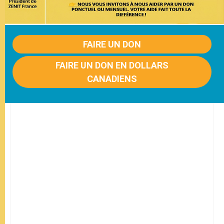
FAIRE UN DON
FAIRE UN DON EN DOLLARS
CANADIENS