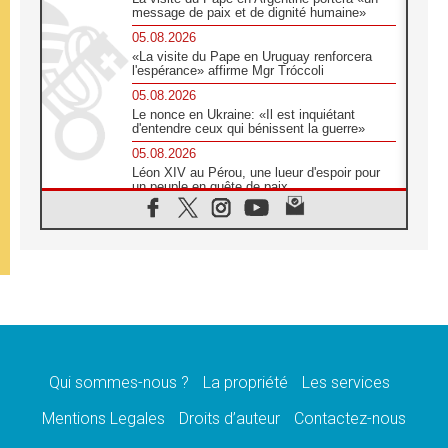
message de paix et de dignité humaine»
05.08.2026
«La visite du Pape en Uruguay renforcera
l'espérance» affirme Mgr Tróccoli
05.08.2026
Le nonce en Ukraine: «Il est inquiétant
d'entendre ceux qui bénissent la guerre»
05.08.2026
Léon XIV au Pérou, une lueur d'espoir pour
un peuple en quête de paix
05.08.2026
SCEAM: L'Église en Afrique vers
l'Assemblée ecclésiale de 2028 depuis
Addis-Abeba
05.08.2026
Le Pape exprime ses condoléances suite au
décès du cardinal Júlio Langa
05.08.2026
Le Pape attendu en novembre en Uruguay,
en Argentine et au Pérou
Qui sommes-nous ?
La propriété
Les services
05.08.2026
Mentions Legales
Droits d’auteur
Contactez-nous
Audience générale: la prière est un acte
d'espérance