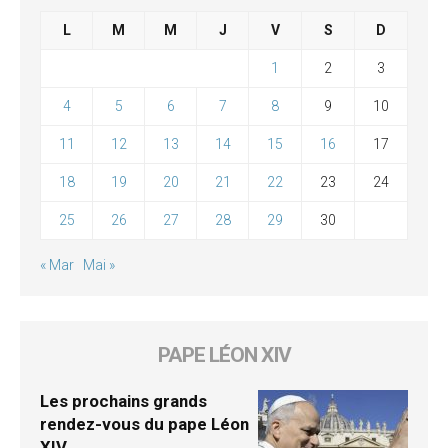
L
M
M
J
V
S
D
1
2
3
4
5
6
7
8
9
10
11
12
13
14
15
16
17
18
19
20
21
22
23
24
25
26
27
28
29
30
« Mar
Mai »
PAPE LÉON XIV
Les prochains grands
rendez-vous du pape Léon
XIV