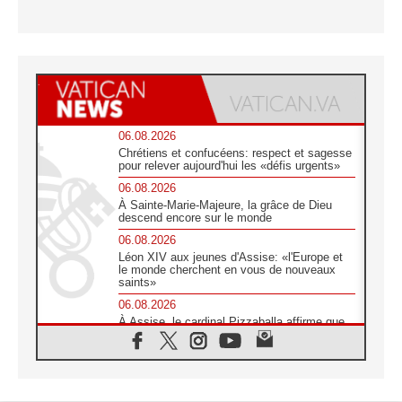
06.08.2026
Chrétiens et confucéens: respect et sagesse
pour relever aujourd'hui les «défis urgents»
06.08.2026
À Sainte-Marie-Majeure, la grâce de Dieu
descend encore sur le monde
06.08.2026
Léon XIV aux jeunes d'Assise: «l'Europe et
le monde cherchent en vous de nouveaux
saints»
06.08.2026
À Assise, le cardinal Pizzaballa affirme que
«les chrétiens veulent la paix»
06.08.2026
Au Mexique, le cardinal Parolin invite à être
aux côtés des marginalisées