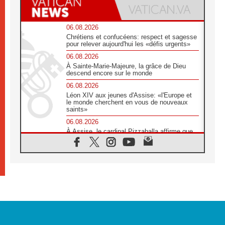
06.08.2026
Chrétiens et confucéens: respect et sagesse
pour relever aujourd'hui les «défis urgents»
06.08.2026
À Sainte-Marie-Majeure, la grâce de Dieu
descend encore sur le monde
06.08.2026
Léon XIV aux jeunes d'Assise: «l'Europe et
le monde cherchent en vous de nouveaux
saints»
06.08.2026
À Assise, le cardinal Pizzaballa affirme que
«les chrétiens veulent la paix»
06.08.2026
Au Mexique, le cardinal Parolin invite à être
aux côtés des marginalisées
06.08.2026
À Assise, le Pape invite les jeunes à
«construire la civilisation de l'amour»
05.08.2026
La visite du Pape en Argentine portera «un