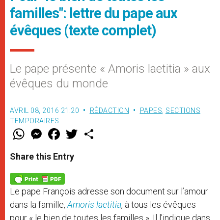
familles": lettre du pape aux
évêques (texte complet)
Le pape présente « Amoris laetitia » aux
évêques du monde
AVRIL 08, 2016 21:20
RÉDACTION
PAPES
,
SECTIONS
TEMPORAIRES
W
M
F
T
S
h
e
a
w
h
a
s
c
i
a
t
s
e
t
r
Share this Entry
s
e
b
t
e
A
n
o
e
p
g
o
r
p
e
k
Le pape François adresse son document sur l’amour
r
dans la famille,
Amoris laetitia
, à tous les évêques
pour « le bien de toutes les familles ». Il l’indique dans