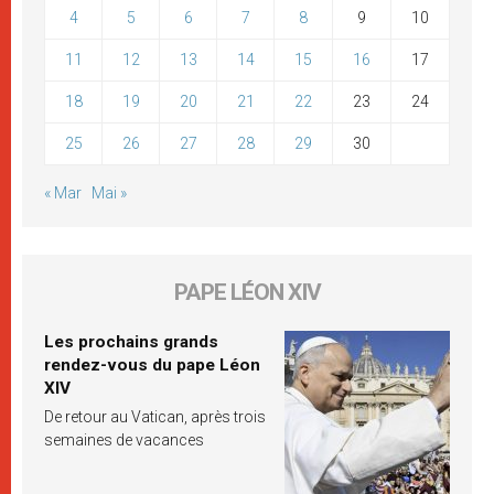
4
5
6
7
8
9
10
11
12
13
14
15
16
17
18
19
20
21
22
23
24
25
26
27
28
29
30
« Mar
Mai »
PAPE LÉON XIV
Les prochains grands
rendez-vous du pape Léon
XIV
De retour au Vatican, après trois
semaines de vacances