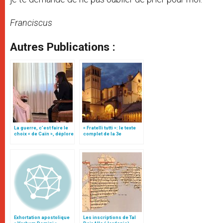
Franciscus
Autres Publications :
La guerre, c’est faire le
« Fratelli tutti »: le texte
choix « de Caïn », déplore
complet de la 3e
le pape François
encyclique du pape
François
Exhortation apostolique
Les inscriptions de Tal