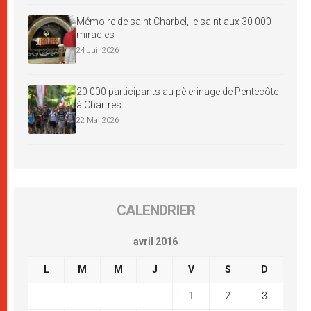
Mémoire de saint Charbel, le saint aux 30 000
miracles
24 Juil 2026
20 000 participants au pèlerinage de Pentecôte
à Chartres
22 Mai 2026
CALENDRIER
avril 2016
L
M
M
J
V
S
D
1
2
3