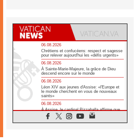
06.08.2026
Chrétiens et confucéens: respect et sagesse
pour relever aujourd'hui les «défis urgents»
06.08.2026
À Sainte-Marie-Majeure, la grâce de Dieu
descend encore sur le monde
06.08.2026
Léon XIV aux jeunes d'Assise: «l'Europe et
le monde cherchent en vous de nouveaux
saints»
06.08.2026
À Assise, le cardinal Pizzaballa affirme que
«les chrétiens veulent la paix»
06.08.2026
Au Mexique, le cardinal Parolin invite à être
aux côtés des marginalisées
06.08.2026