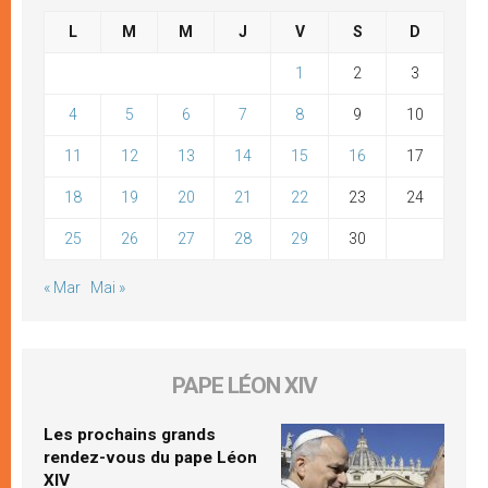
L
M
M
J
V
S
D
1
2
3
4
5
6
7
8
9
10
11
12
13
14
15
16
17
18
19
20
21
22
23
24
25
26
27
28
29
30
« Mar
Mai »
PAPE LÉON XIV
Les prochains grands
rendez-vous du pape Léon
XIV