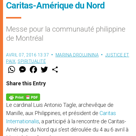
Caritas-Amérique du Nord
Messe pour la communauté philippine
de Montréal
AVRIL 07, 2016 13:37
MARINA DROUJININA
JUSTICE ET
PAIX
,
SPIRITUALITÉ
W
M
F
T
S
h
e
a
w
h
a
s
c
i
a
t
s
e
t
r
Share this Entry
s
e
b
t
e
A
n
o
e
p
g
o
r
p
e
k
Le cardinal Luis Antonio Tagle, archevêque de
r
Manille, aux Philippines, et président de
Caritas
Internationalis
, a participé à la rencontre de Caritas-
Amérique du Nord qui s’est déroulée du 4 au 6 avril à