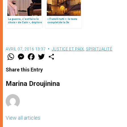
La guerre, c’est faire le
« Fratelli tutti »: le texte
choix « de Caïn », déplore
complet de la 3e
le pape François
encyclique du pape
François
AVRIL 07, 2016 13:37
JUSTICE ET PAIX
,
SPIRITUALITÉ
W
M
F
T
S
h
e
a
w
h
a
s
c
i
a
t
s
e
t
r
Share this Entry
s
e
b
t
e
A
n
o
e
p
g
o
r
Marina Droujinina
p
e
k
r
View all articles