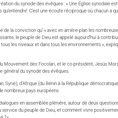
création du synode des évêques : « Une Église synodale est
us qu’entendre’. C’est une écoute réciproque où chacun a q
t né de la conviction qu’ « avec en arrière-plan les nombreus
sante, le peuple de Dieu est appelé aujourd’hui à contribu
 à tous les niveaux et dans tous les environnements », expli
 du Mouvement des Focolari, et le co-président, Jesús Mor
aire général du synode des évêques.
n, Syrie), d’Afrique (du Bénin à la République démocratiqu
t de nombreux pays européens.
s dialogues en assemblée plénière, autour de deux questions
 service du peuple de Dieu, et comment vivre positivemen
té ?»