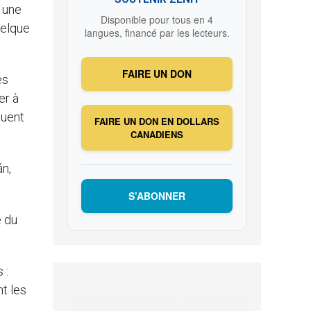
 une
Disponible pour tous en 4
uelque
langues, financé par les lecteurs.
FAIRE UN DON
es
er à
quent
FAIRE UN DON EN DOLLARS
CANADIENS
án,
S’ABONNER
e du
 :
t les