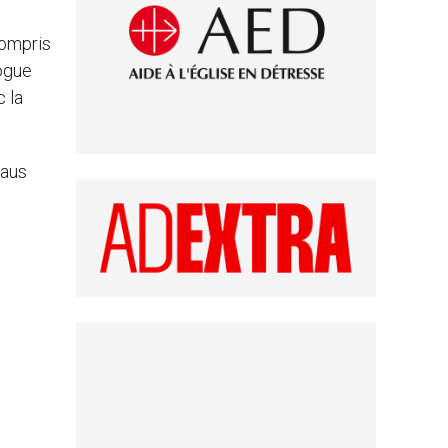
compris
ogue
c la
laus