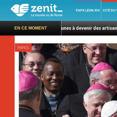
PAPE LÉON XIV
CITÉ DU
nvite les jeunes à devenir des artisans de paix
L
EN CE MOMENT
PAPES