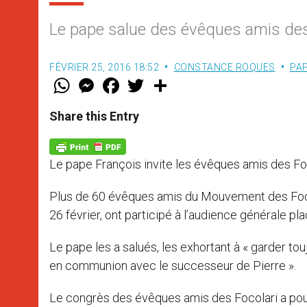
Le pape salue des évêques amis des
FÉVRIER 25, 2016 18:52
CONSTANCE ROQUES
PA
W
M
F
T
S
h
e
a
w
h
a
s
c
i
a
t
s
e
t
r
Share this Entry
s
e
b
t
e
A
n
o
e
p
g
o
r
p
e
k
Le pape François invite les évêques amis des Foco
r
Plus de 60 évêques amis du Mouvement des Focol
26 février, ont participé à l’audience générale pla
Le pape les a salués, les exhortant à « garder tou
en communion avec le successeur de Pierre ».
Le congrès des évêques amis des Focolari a pour 