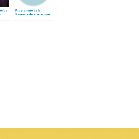
éélue
Programme de la
ri
Semaine de Prière pour
l'Unité des Chrétiens
2003