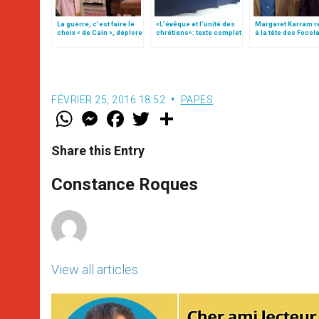
La guerre, c’est faire le
«L’évêque et l’unité des
Margaret Karram r
choix « de Caïn », déplore
chrétiens»: texte complet
à la tête des Focola
le pape François
du C.P. pour la promotion
de l’unité
FÉVRIER 25, 2016 18:52
PAPES
W
M
F
T
S
h
e
a
w
h
a
s
c
i
a
t
s
e
t
r
Share this Entry
s
e
b
t
e
A
n
o
e
p
g
o
r
Constance Roques
p
e
k
r
View all articles