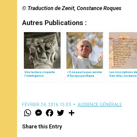
© Traduction de Zenit, Constance Roques
Autres Publications :
Une lecture croyante :
« Il ne pourra pas exister
Les inscriptions de
l’intelligence
d’Europe pacifique
Deir Alla (Jordanie
typologique des deux
sans… »: l’Ukraine, dans
Testaments
la vision de Jean-Paul II
FÉVRIER 24, 2016 15:03
AUDIENCE GÉNÉRALE
W
M
F
T
S
h
e
a
w
h
a
s
c
i
a
t
s
e
t
r
Share this Entry
s
e
b
t
e
A
n
o
e