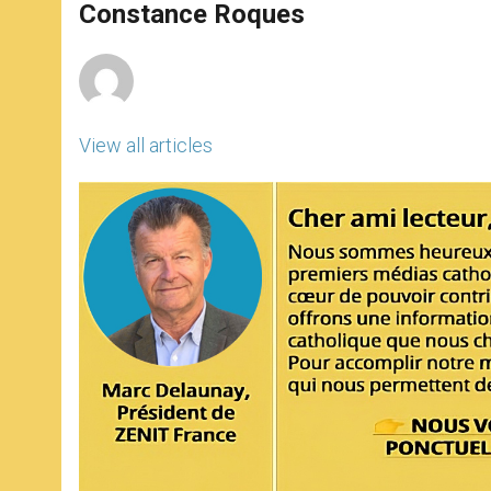
p
g
o
r
Constance Roques
p
e
k
r
View all articles