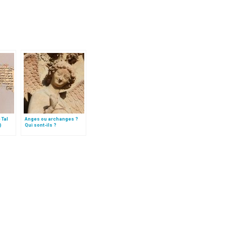
 Tal
Anges ou archanges ?
)
Qui sont-ils ?