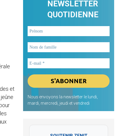
NEWSLETTER
QUOTIDIENNE
érale
ades et
 jeûne
Nous envoyons la newsletter le lundi,
mardi, mercredi, jeudi et vendredi
 pour
les
aux
SOUTENIR ZENIT