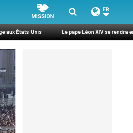
FR
MISSION
Le pape Léon XIV se rendra en Uruguay, en Arge