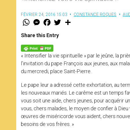
FÉVRIER 24, 2016 15:03
CONSTANCE ROQUES
AU
W
M
F
T
S
h
e
a
w
h
a
s
c
i
a
t
s
e
t
r
Share this Entry
s
e
b
t
e
A
n
o
e
p
g
o
r
p
e
k
« Intensifier la vie spirituelle » par le jeûne, la
r
l’invitation du pape François aux jeunes, aux mal
du mercredi, place Saint-Pierre.
Le pape leur a adressé cette exhortation, au term
les nouveaux mariés. Le carême est un temps favora
vous soit une aide, chers jeunes, pour acquérir u
vous, chers malades, le moyen de confier à Dieu v
œuvres de miséricorde vous aident, chers nouveau
besoins de vos frères. »