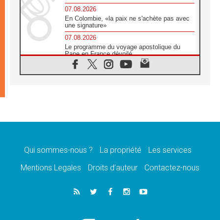
07.08.2026
En Colombie, «la paix ne s'achète pas avec
une signature»
07.08.2026
Le programme du voyage apostolique du
Pape en France dévoilé
07.08.2026
1ère Conférence continentale sur l'éducation
catholique en Afrique
07.08.2026
Un logo symbolique pour la venue du Pape
en France
07.08.2026
Cardinal Rossi: «La venue du Pape Léon en
Argentine est un hommage à François»
Qui sommes-nous ?
La propriété
Les services
07.08.2026
Hiroshima et Nagasaki, 81 ans après,
Mentions Legales
Droits d’auteur
Contactez-nous
lancement des «dix jours de prière pour la
paix»
06.08.2026
Préparatifs des JMJ 2027 à Séoul: «c'est
passionnant et l'impatience est immense!»
06.08.2026