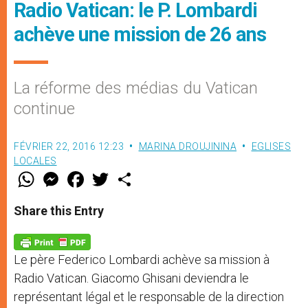
Radio Vatican: le P. Lombardi
achève une mission de 26 ans
La réforme des médias du Vatican
continue
FÉVRIER 22, 2016 12:23
MARINA DROUJININA
EGLISES
LOCALES
W
M
F
T
S
h
e
a
w
h
a
s
c
i
a
t
s
e
t
r
Share this Entry
s
e
b
t
e
A
n
o
e
p
g
o
r
p
e
k
Le père Federico Lombardi achève sa mission à
r
Radio Vatican. Giacomo Ghisani deviendra le
représentant légal et le responsable de la direction