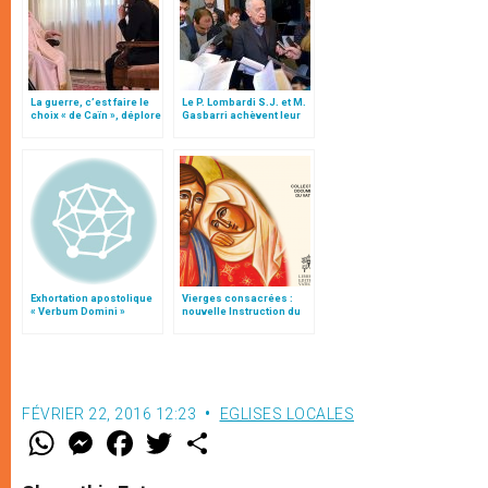
La guerre, c’est faire le
Le P. Lombardi S.J. et M.
choix « de Caïn », déplore
Gasbarri achèvent leur
le pape François
service à Radio Vatican
Exhortation apostolique
Vierges consacrées :
« Verbum Domini »
nouvelle Instruction du
Vatican
FÉVRIER 22, 2016 12:23
EGLISES LOCALES
W
M
F
T
S
h
e
a
w
h
a
s
c
i
a
t
s
e
t
r