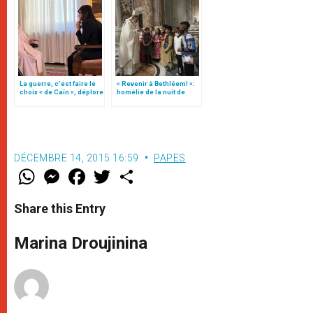
La guerre, c’est faire le
« Revenir à Bethléem! »:
choix « de Caïn », déplore
homélie de la nuit de
le pape François
Noël (texte complet)
DÉCEMBRE 14, 2015 16:59
PAPES
W
M
F
T
S
h
e
a
w
h
a
s
c
i
a
t
s
e
t
r
Share this Entry
s
e
b
t
e
A
n
o
e
p
g
o
r
Marina Droujinina
p
e
k
r