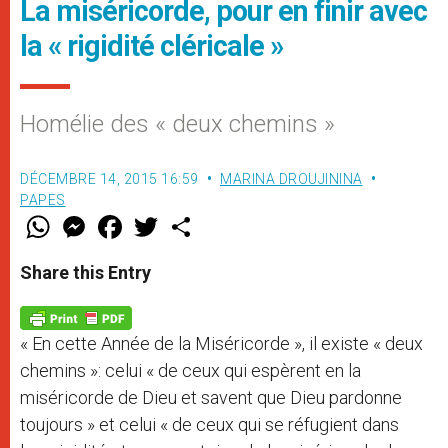
La miséricorde, pour en finir avec
la « rigidité cléricale »
Homélie des « deux chemins »
DÉCEMBRE 14, 2015 16:59
MARINA DROUJININA
PAPES
W
M
F
T
S
h
e
a
w
h
a
s
c
i
a
t
s
e
t
r
Share this Entry
s
e
b
t
e
A
n
o
e
p
g
o
r
p
e
k
« En cette Année de la Miséricorde », il existe « deux
r
chemins »: celui « de ceux qui espèrent en la
miséricorde de Dieu et savent que Dieu pardonne
toujours » et celui « de ceux qui se réfugient dans