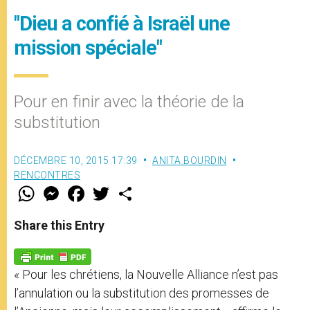
"Dieu a confié à Israël une
mission spéciale"
Pour en finir avec la théorie de la
substitution
DÉCEMBRE 10, 2015 17:39
ANITA BOURDIN
RENCONTRES
W
M
F
T
S
h
e
a
w
h
a
s
c
i
a
t
s
e
t
r
Share this Entry
s
e
b
t
e
A
n
o
e
p
g
o
r
p
e
k
« Pour les chrétiens, la Nouvelle Alliance n’est pas
r
l’annulation ou la substitution des promesses de