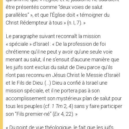
être présentés comme “deux voies de salut
parallèles” », et que l’Église doit « témoigner du
Christ Rédempteur à tous » (n. I, 7). »
Le paragraphe suivant reconnaît la mission
« spéciale » d’Israël : « De la profession de foi
chrétienne qu’il ne peut y avoir qu’une seule voie
menant au salut, il ne s’ensuit d’aucune manière que
les juifs sont exclus du salut de Dieu parce qu’ils
n’ont pas reconnu en Jésus Christ le Messie d’Israël
et le Fils de Dieu. (…) Dieu a confié à Israël une
mission spéciale, et il ne portera pas à son
accomplissement son mystérieux plan de salut pour
tous les peuples (cf.
1 Tm
2, 4) sans y faire participer
son “Fils premier-né” (
Ex
4, 22). »
« Du point de vue théologique, le fait que les juifs