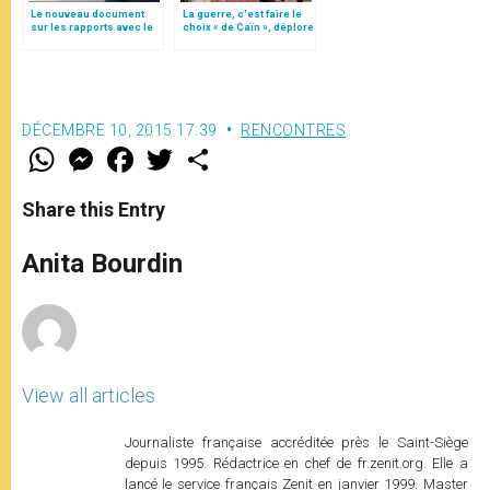
Le nouveau document
La guerre, c’est faire le
sur les rapports avec le
choix « de Caïn », déplore
judaïsme, par le card.
le pape François
Koch
DÉCEMBRE 10, 2015 17:39
RENCONTRES
W
M
F
T
S
h
e
a
w
h
a
s
c
i
a
t
s
e
t
r
Share this Entry
s
e
b
t
e
A
n
o
e
p
g
o
r
Anita Bourdin
p
e
k
r
View all articles
Journaliste française accréditée près le Saint-Siège
depuis 1995. Rédactrice en chef de fr.zenit.org. Elle a
lancé le service français Zenit en janvier 1999. Master