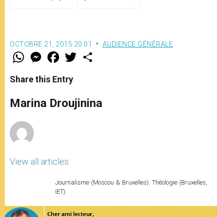
le pape François
(traduction complète)
OCTOBRE 21, 2015 20:01
AUDIENCE GÉNÉRALE
W
M
F
T
S
h
e
a
w
h
a
s
c
i
a
t
s
e
t
r
Share this Entry
s
e
b
t
e
A
n
o
e
p
g
o
r
Marina Droujinina
p
e
k
r
View all articles
Journalisme (Moscou & Bruxelles). Théologie (Bruxelles,
IET).