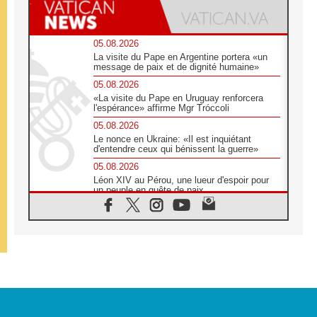
05.08.2026
La visite du Pape en Argentine portera «un
message de paix et de dignité humaine»
05.08.2026
«La visite du Pape en Uruguay renforcera
l'espérance» affirme Mgr Tróccoli
05.08.2026
Le nonce en Ukraine: «Il est inquiétant
d'entendre ceux qui bénissent la guerre»
05.08.2026
Léon XIV au Pérou, une lueur d'espoir pour
un peuple en quête de paix
05.08.2026
SCEAM: L'Église en Afrique vers
l'Assemblée ecclésiale de 2028 depuis
Addis-Abeba
05.08.2026
Le Pape exprime ses condoléances suite au
décès du cardinal Júlio Langa
05.08.2026
Le Pape attendu en novembre en Uruguay,