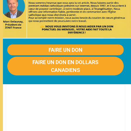
FAIRE UN DON
FAIRE UN DON EN DOLLARS
CANADIENS