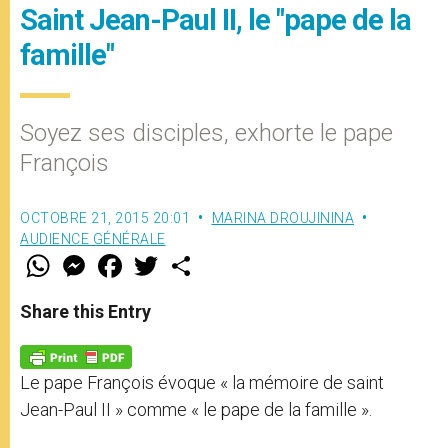
Saint Jean-Paul II, le "pape de la
famille"
Soyez ses disciples, exhorte le pape
François
OCTOBRE 21, 2015 20:01
MARINA DROUJININA
AUDIENCE GÉNÉRALE
W
M
F
T
S
h
e
a
w
h
a
s
c
i
a
t
s
e
t
r
Share this Entry
s
e
b
t
e
A
n
o
e
p
g
o
r
p
e
k
Le pape François évoque « la mémoire de saint
r
Jean-Paul II » comme « le pape de la famille ».