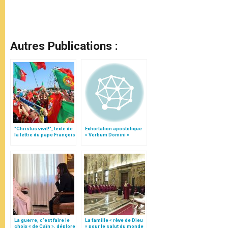
Autres Publications :
"Christus vivit!", texte de
Exhortation apostolique
la lettre du pape François
« Verbum Domini »
aux jeunes du monde
La guerre, c’est faire le
La famille « rêve de Dieu
choix « de Caïn », déplore
» pour le salut du monde