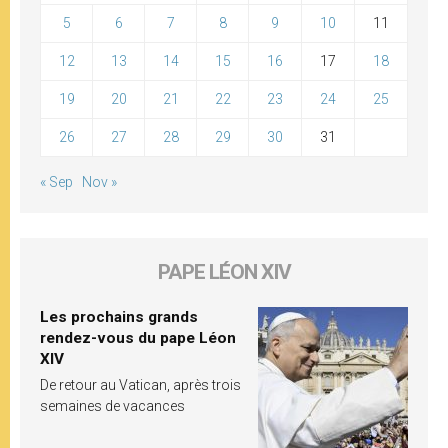
5
6
7
8
9
10
11
12
13
14
15
16
17
18
19
20
21
22
23
24
25
26
27
28
29
30
31
« Sep
Nov »
PAPE LÉON XIV
Les prochains grands
rendez-vous du pape Léon
XIV
De retour au Vatican, après trois
semaines de vacances