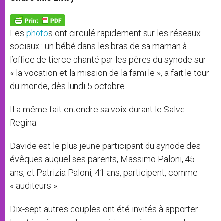
s
e
b
t
e
A
n
o
e
p
g
o
r
p
e
k
Les
photo
s ont circulé rapidement sur les réseaux
r
sociaux : un bébé dans les bras de sa maman à
l’office de tierce chanté par les pères du synode sur
« la vocation et la mission de la famille », a fait le tour
du monde, dès lundi 5 octobre.
Il a même fait entendre sa voix durant le Salve
Regina.
Davide est le plus jeune participant du synode des
évêques auquel ses parents, Massimo Paloni, 45
ans, et Patrizia Paloni, 41 ans, participent, comme
« auditeurs ».
Dix-sept autres couples ont été invités à apporter