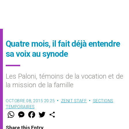
Quatre mois, il fait déjà entendre
sa voix au synode
Les Paloni, témoins de la vocation et de
la mission de la famille
OCTOBRE 08, 2015 20:25
ZENIT STAFF
SECTIONS
TEMPORAIRES
W
M
F
T
S
h
e
a
w
h
a
s
c
i
a
t
s
e
t
r
Share this Entry