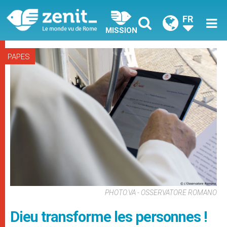
FR
MISSION
PAPES
PHOTO.VA - OSSERVATORE ROMANO
Dieu transforme les personnes !