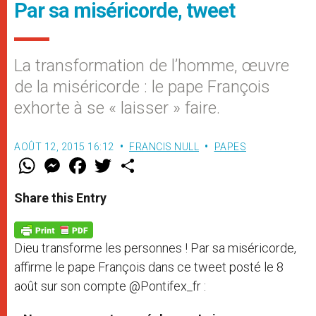
Par sa miséricorde, tweet
La transformation de l’homme, œuvre
de la miséricorde : le pape François
exhorte à se « laisser » faire.
AOÛT 12, 2015 16:12
FRANCIS NULL
PAPES
W
M
F
T
S
h
e
a
w
h
a
s
c
i
a
t
s
e
t
r
Share this Entry
s
e
b
t
e
A
n
o
e
p
g
o
r
p
e
k
Dieu transforme les personnes ! Par sa miséricorde,
r
affirme le pape François dans ce tweet posté le 8
août sur son compte @Pontifex_fr :