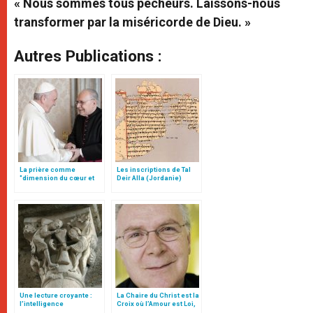
« Nous sommes tous pécheurs. Laissons-nous
transformer par la miséricorde de Dieu. »
Autres Publications :
La prière comme
Les inscriptions de Tal
"dimension du cœur et
Deir Alla (Jordanie)
acte de liberté", par Mgr
Follo
Une lecture croyante :
La Chaire du Christ est la
l’intelligence
Croix où l’Amour est Loi,
typologique des deux
par Mgr Follo