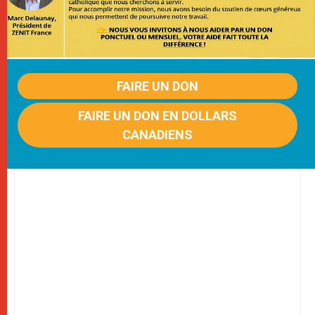
FAIRE UN DON
FAIRE UN DON EN DOLLARS
CANADIENS