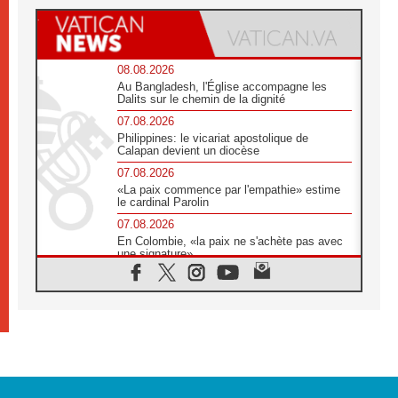
08.08.2026
Au Bangladesh, l'Église accompagne les
Dalits sur le chemin de la dignité
07.08.2026
Philippines: le vicariat apostolique de
Calapan devient un diocèse
07.08.2026
«La paix commence par l'empathie» estime
le cardinal Parolin
07.08.2026
En Colombie, «la paix ne s'achète pas avec
une signature»
07.08.2026
Le programme du voyage apostolique du
Pape en France dévoilé
07.08.2026
1ère Conférence continentale sur l'éducation
catholique en Afrique
07.08.2026
Un logo symbolique pour la venue du Pape