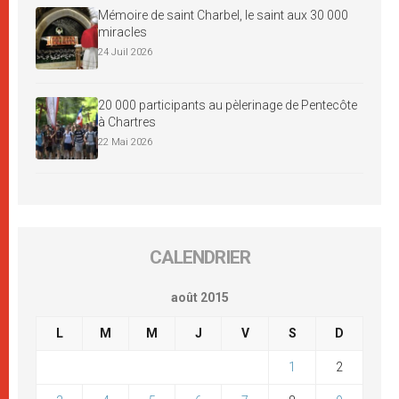
Mémoire de saint Charbel, le saint aux 30 000
miracles
24 Juil 2026
20 000 participants au pèlerinage de Pentecôte
à Chartres
22 Mai 2026
CALENDRIER
août 2015
L
M
M
J
V
S
D
1
2