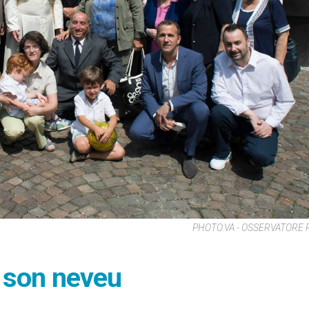
PHOTO.VA - OSSERVATORE
r son neveu