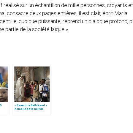
 réalisé sur un échantillon de mille personnes, croyants et
al consacre deux pages entières, il est clair, écrit Maria
 gentille, quoique puissante, reprend un dialogue profond, 
partie de la société laïque ».
Ki
« Revenir à Bethléem! »:
homélie de la nuit de
node
Noël (texte complet)