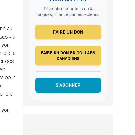
Disponible pour tous en 4
langues, financé par les lecteurs.
gné au
FAIRE UN DON
ses « à
e son
FAIRE UN DON EN DOLLARS
, elle a
CANADIENS
er des
man
rs pour
S’ABONNER
.
 oncle
t son