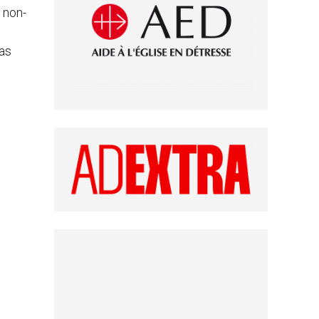
 non-
pas