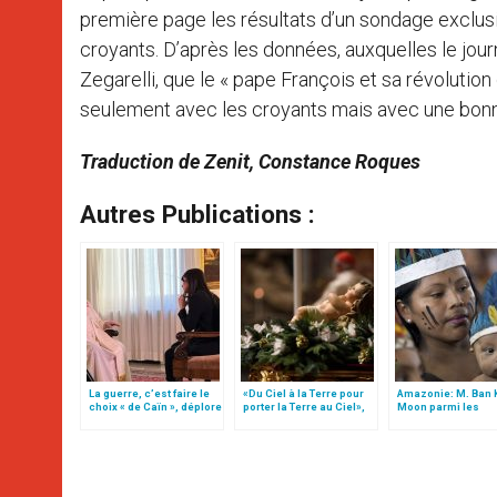
première page les résultats d’un sondage exclusif
croyants. D’après les données, auxquelles le journ
Zegarelli, que le « pape François et sa révolution
seulement avec les croyants mais avec une bonne 
Traduction de Zenit, Constance Roques
Autres Publications :
La guerre, c’est faire le
«Du Ciel à la Terre pour
Amazonie: M. Ban 
choix « de Caïn », déplore
porter la Terre au Ciel»,
Moon parmi les
le pape François
par Mgr Francesco Follo
participants du sy