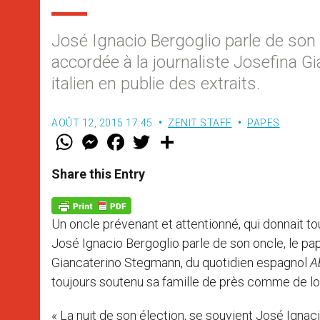
José Ignacio Bergoglio parle de son 
accordée à la journaliste Josefina 
italien en publie des extraits.
AOÛT 12, 2015 17:45
ZENIT STAFF
PAPES
W
M
F
T
S
h
e
a
w
h
a
s
c
i
a
t
s
e
t
r
Share this Entry
s
e
b
t
e
A
n
o
e
p
g
o
r
p
e
k
Un oncle prévenant et attentionné, qui donnait to
r
José Ignacio Bergoglio parle de son oncle, le pa
Giancaterino Stegmann, du quotidien espagnol
A
toujours soutenu sa famille de près comme de lo
« La nuit de son élection, se souvient José Ignac