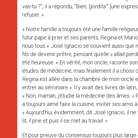
vas-tu ?”, il a répondu, “Bien,
‘gordita’
” [une expres
refuser. »
« Notre famille a toujours été une famille religi
futur pape à prier et ses parents, Regina et Mari
nous tous ». José Ignacio se souvient aussi que m
fils de devenir prêtre, pensant qu’elle « allait perd
été heureuse. « En vérité, mon oncle, raconte so
études de médecine, mais finalement il a choisi d
Regina est allée dans la chambre de mon oncle et,
entrer au séminaire ». Il y avait des livres de lati
« Non, maman, j’étudie la médecine des âmes. » P
a toujours aimé faire la cuisine, inviter ses amis à
« Aujourd’hui, évidemment, dit José Ignacio, il ne fa
lit, il prie et puis il se met au travail. »
Et pour preuve du consensus toujours plus large q