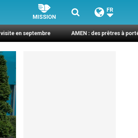
FR
MISSION
bre
AMEN : des prêtres à portée de clic