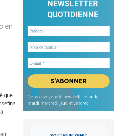
NEWSLETTER
QUOTIDIENNE
o
en
té que
Nous envoyons la newsletter le lundi,
osefina
mardi, mercredi, jeudi et vendredi
 a
ment
SOUTENIR ZENIT