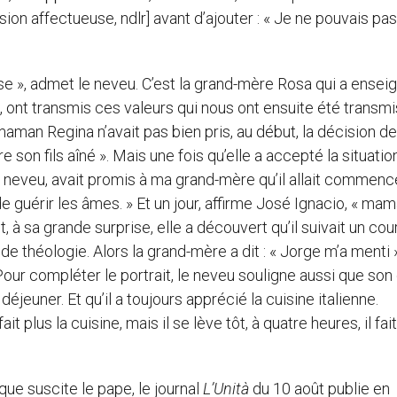
sion affectueuse, ndlr] avant d’ajouter : « Je ne pouvais pas
euse », admet le neveu. C’est la grand-mère Rosa qui a ensei
o, ont transmis ces valeurs qui nous ont ensuite été transmi
aman Regina n’avait pas bien pris, au début, la décision d
re son fils aîné ». Mais une fois qu’elle a accepté la situation
n neveu, avait promis à ma grand-mère qu’il allait commenc
e guérir les âmes. » Et un jour, affirme José Ignacio, « ma
 à sa grande surprise, elle a découvert qu’il suivait un cou
n, de théologie. Alors la grand-mère a dit : « Jorge m’a menti »
our compléter le portrait, le neveu souligne aussi que son
 déjeuner. Et qu’il a toujours apprécié la cuisine italienne.
it plus la cuisine, mais il se lève tôt, à quatre heures, il fai
ue suscite le pape, le journal
L’Unità
du 10 août publie en