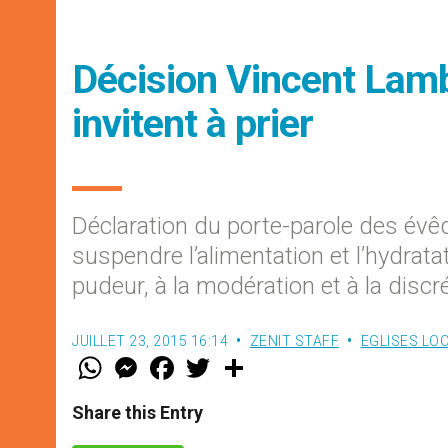
Décision Vincent Lamb
invitent à prier
Déclaration du porte-parole des évê
suspendre l’alimentation et l’hydrata
pudeur, à la modération et à la discré
JUILLET 23, 2015 16:14
ZENIT STAFF
EGLISES LO
W
M
F
T
S
h
e
a
w
h
a
s
c
i
a
t
s
e
t
r
Share this Entry
s
e
b
t
e
A
n
o
e