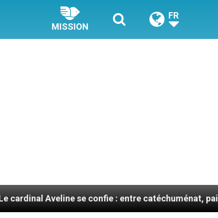
FR
MISSION
veline se confie : entre catéchuménat, paix et défis mi