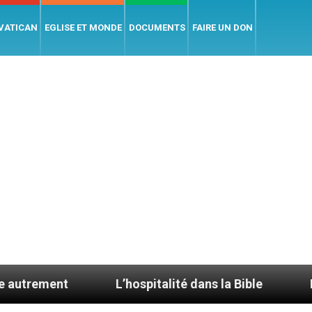
 VATICAN
EGLISE ET MONDE
DOCUMENTS
FAIRE UN DON
L’hospitalité dans la Bible
Le cardinal A