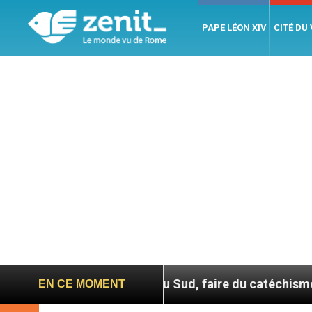
PAPE LÉON XIV
CITÉ DU
En Corée du Sud, faire du catéchisme autrement
EN CE MOMENT