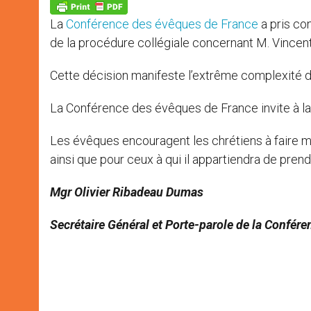
p
g
o
r
p
e
k
La
Conférence des évêques de France
a pris co
r
de la procédure collégiale concernant M. Vincent
Cette décision manifeste l’extrême complexité de
La Conférence des évêques de France invite à la p
Les évêques encouragent les chrétiens à faire mo
ainsi que pour ceux à qui il appartiendra de pren
Mgr Olivier Ribadeau Dumas
Secrétaire Général et Porte-parole de la Confér