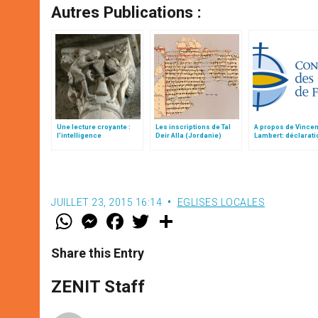
Autres Publications :
Une lecture croyante :
Les inscriptions de Tal
A propos de Vincen
l’intelligence
Deir Alla (Jordanie)
Lambert: déclarati
typologique des deux
"groupe bioéthique
Testaments
CEF
JUILLET 23, 2015 16:14
EGLISES LOCALES
W
M
F
T
S
h
e
a
w
h
a
s
c
i
a
t
s
e
t
r
Share this Entry
s
e
b
t
e
A
n
o
e
p
g
o
r
ZENIT Staff
p
e
k
r