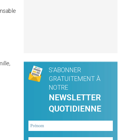
onsable
ille,
S'ABONNER
GRATUITEMENT À
NOTRE
NEWSLETTER
QUOTIDIENNE