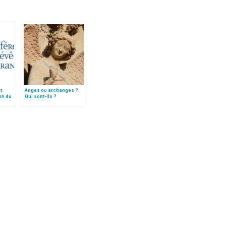
t
Anges ou archanges ?
on du
Qui sont-ils ?
" de la