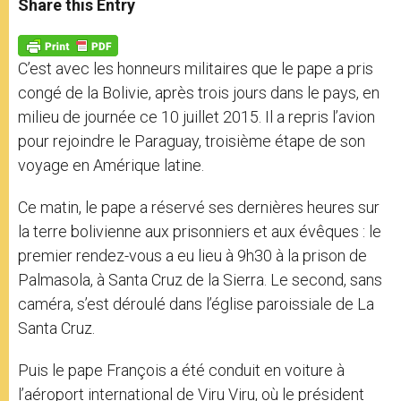
Share this Entry
s
e
b
t
e
A
n
o
e
p
g
o
r
p
e
k
C’est avec les honneurs militaires que le pape a pris
r
congé de la Bolivie, après trois jours dans le pays, en
milieu de journée ce 10 juillet 2015. Il a repris l’avion
pour rejoindre le Paraguay, troisième étape de son
voyage en Amérique latine.
Ce matin, le pape a réservé ses dernières heures sur
la terre bolivienne aux prisonniers et aux évêques : le
premier rendez-vous a eu lieu à 9h30 à la prison de
Palmasola, à Santa Cruz de la Sierra. Le second, sans
caméra, s’est déroulé dans l’église paroissiale de La
Santa Cruz.
Puis le pape François a été conduit en voiture à
l’aéroport international de Viru Viru, où le président