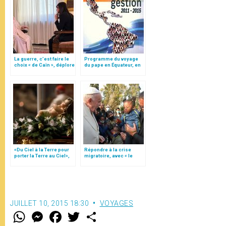
La guerre, c’est faire le
Programme du voyage
choix « de Caïn », déplore
du pape en Équateur, en
le pape François
Bolivie et au Paraguay
«Du Ciel à la Terre pour
Répondre à la crise
porter la Terre au Ciel»,
migratoire, avec « le
par Mgr Francesco Follo
style de l’humanité »!
(texte complet)
JUILLET 10, 2015 18:30
VOYAGES
W
M
F
T
S
h
e
a
w
h