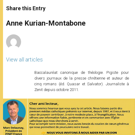
a
s
c
i
a
t
s
e
t
r
Share this Entry
s
e
b
t
e
A
n
o
e
p
g
o
r
Anne Kurian-Montabone
p
e
k
r
View all articles
Baccalauréat canonique de théologie. Pigiste pour
divers journaux de la presse chrétienne et auteur de
cinq romans (éd. Quasar et Salvator). Journaliste à
Zenit depuis octobre 2011.