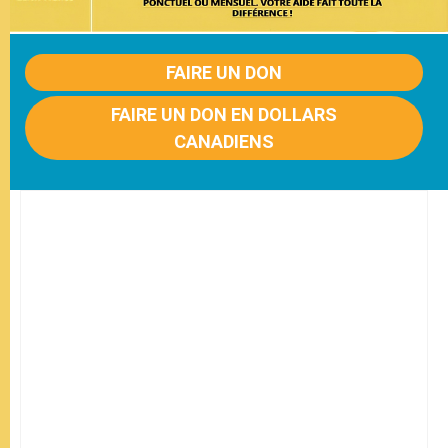
FAIRE UN DON
FAIRE UN DON EN DOLLARS
CANADIENS