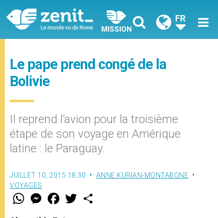
FR
MISSION
Le pape prend congé de la
Bolivie
Il reprend l’avion pour la troisième
étape de son voyage en Amérique
latine : le Paraguay.
JUILLET 10, 2015 18:30
ANNE KURIAN-MONTABONE
VOYAGES
W
M
F
T
S
h
e
a
w
h
a
s
c
i
a
t
s
e
t
r