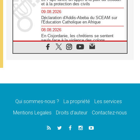
et à la protection des civils
09.08.2026
Déclaration d'Addis-Abeba du SCEAM sur
l'Éducation Catholique en Afrique
08.08.2026
En Cisjordanie, les chrétiens se sentent
seuls face à la violence des colons
08.08.2026
Léon XIV au sanctuaire de Notre Dame du
Bon Conseil à Genazzano en septembre
08.08.2026
Léon XIV: Sainte Agathe aide à contempler
la victoire de l'amour sur la mort
08.08.2026
«Relancer l'empathie», le projet Triennal d'art
des Universités catholiques
Qui sommes-nous ?
La propriété
Les services
08.08.2026
Signis 2026, donner la parole aux religieuses
Mentions Legales
Droits d’auteur
Contactez-nous
catholiques
08.08.2026
Au Bangladesh, l'Église accompagne les
Dalits sur le chemin de la dignité
07.08.2026