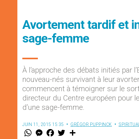
Avortement tardif et i
sage-femme
À l’approche des débats initiés par l
nouveau-nés survivant à leur avor
commencent à témoigner sur le sort 
directeur du Centre européen pour le
d’une sage-femme.
JUIN 11, 2015 15:35
GRÉGOR PUPPINCK
SPIRITUA
W
M
F
T
S
h
e
a
w
h