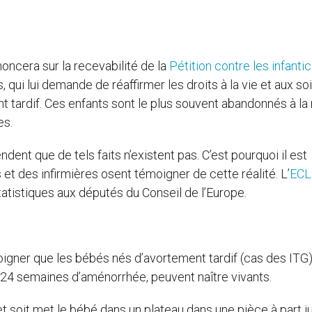
noncera sur la recevabilité de la
Pétition contre les infanti
 qui lui demande de réaffirmer les droits à la vie et aux so
t tardif. Ces enfants sont le plus souvent abandonnés à la
es.
nt que de tels faits n’existent pas. C’est pourquoi il est
 des infirmières osent témoigner de cette réalité. L’
ECL
atistiques aux députés du Conseil de l’Europe.
igner que les bébés nés d’avortement tardif (cas des ITG
et 24 semaines d’aménorrhée, peuvent naître vivants.
et soit met le bébé dans un plateau dans une pièce à part j