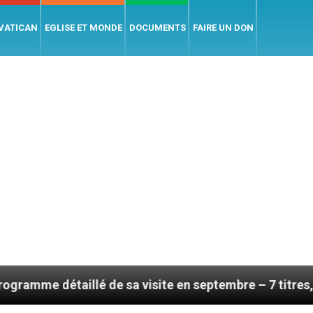
 VATICAN
EGLISE ET MONDE
DOCUMENTS
FAIRE UN DON
illé de sa visite en septembre – 7 titres, vendredi 7 a