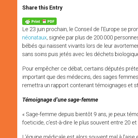
a
s
c
i
a
t
s
e
t
r
Share this Entry
s
e
b
t
e
A
n
o
e
p
g
o
r
p
e
k
Le 23 juin prochain, le Conseil de l’Europe se pro
r
néonataux
, signée par plus de 200.000 personnes,
bébés qui naissent vivants lors de leur avortemen
sans soins puis jetés avec les déchets biologiqu
Pour empêcher ce débat, certains députés prétende
important que des médecins, des sages femmes et
remettra un rapport contenant témoignages et st
Témoignage d’une sage-femme
« Sage-femme depuis bientôt 9 ans, je peux témo
foeticide, c’est-à-dire le plus souvent entre 20 
L’équipe médicale est alors souvent mal à l’aise 