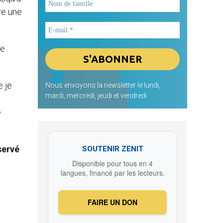
re une
le
e je
Nous envoyons la newsletter le lundi,
mardi, mercredi, jeudi et vendredi
e
servé
SOUTENIR ZENIT
Disponible pour tous en 4
langues, financé par les lecteurs.
FAIRE UN DON