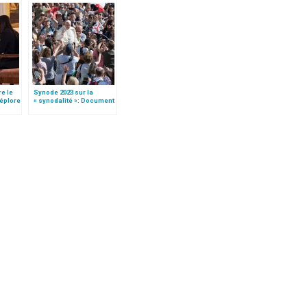
re le
Synode 2023 sur la
déplore
« synodalité »: Document
préparatoire (texte
complet)