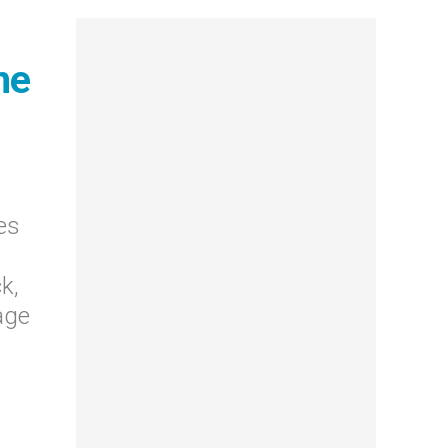
ne
es
k,
age