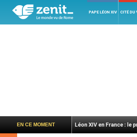
PAPE LÉON XIV
CITÉ DU
ratoires
Léon XIV en France : le programme déta
EN CE MOMENT