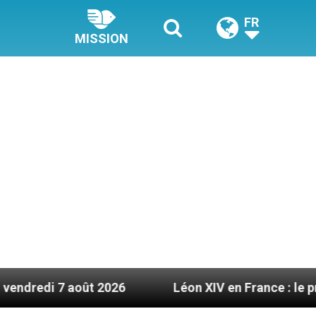
FR
MISSION
oût 2026
Léon XIV en France : le programme dét