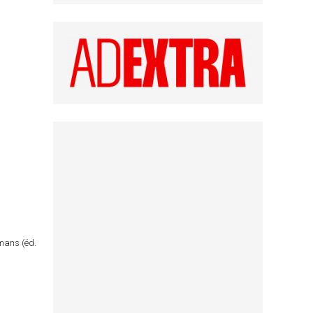
omans (éd.