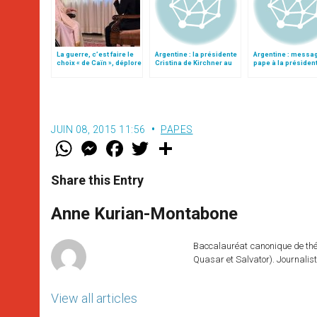
La guerre, c’est faire le
Argentine : la présidente
Argentine : messa
choix « de Caïn », déplore
Cristina de Kirchner au
pape à la présiden
le pape François
Vatican
Cristina de Kirchn
JUIN 08, 2015 11:56
PAPES
W
M
F
T
S
h
e
a
w
h
a
s
c
i
a
t
s
e
t
r
Share this Entry
s
e
b
t
e
A
n
o
e
p
g
o
r
Anne Kurian-Montabone
p
e
k
r
Baccalauréat canonique de théo
Quasar et Salvator). Journalist
View all articles