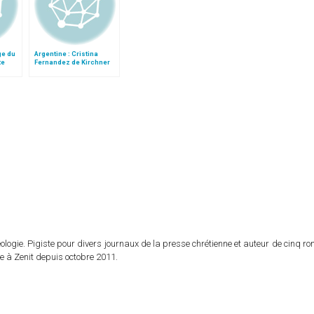
ge du
Argentine : Cristina
te
Fernandez de Kirchner
er
au Vatican
logie. Pigiste pour divers journaux de la presse chrétienne et auteur de cinq r
e à Zenit depuis octobre 2011.