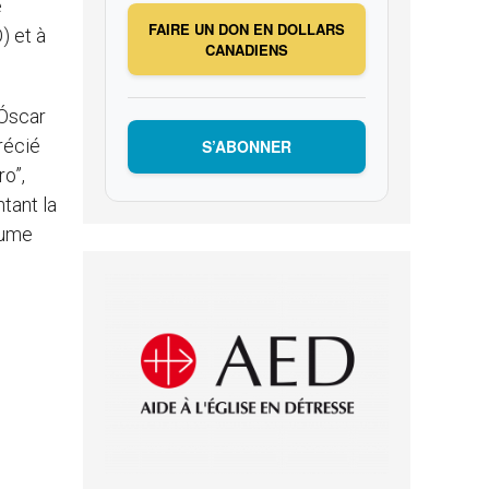
e
FAIRE UN DON EN DOLLARS
) et à
CANADIENS
 Óscar
récié
S’ABONNER
ro”,
ntant la
lume