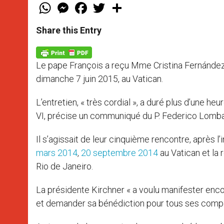
W
M
F
T
S
h
e
a
w
h
a
s
c
i
a
t
s
e
t
r
Share this Entry
s
e
b
t
e
A
n
o
e
p
g
o
r
p
e
k
Le pape François a reçu Mme Cristina Fernández d
r
dimanche 7 juin 2015, au Vatican.
L’entretien, « très cordial », a duré plus d’une he
VI, précise un communiqué du P. Federico Lombard
Il s’agissait de leur cinquième rencontre, après l
mars 2014
,
20 septembre 2014
au Vatican et la 
Rio de Janeiro.
La présidente Kirchner « a voulu manifester encor
et demander sa bénédiction pour tous ses compatr