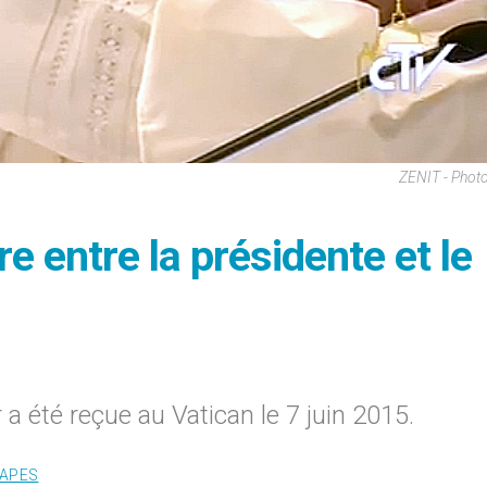
ZENIT - Phot
e entre la présidente et le
 été reçue au Vatican le 7 juin 2015.
APES