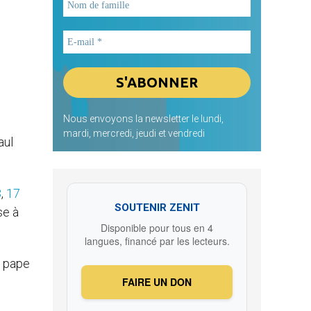
Nous envoyons la newsletter le lundi,
mardi, mercredi, jeudi et vendredi
aul
3
,
17
SOUTENIR ZENIT
se à
Disponible pour tous en 4
langues, financé par les lecteurs.
u pape
FAIRE UN DON