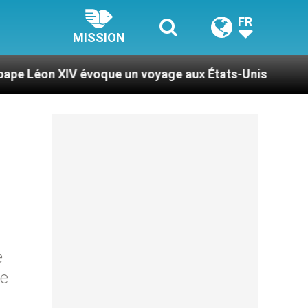
FR
MISSION
voque un voyage aux États-Unis
Le pape Léon X
e
re