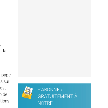
,
t le
Le pape
ns sur
 est
S'ABONNER
p de
GRATUITEMENT À
ations
NOTRE