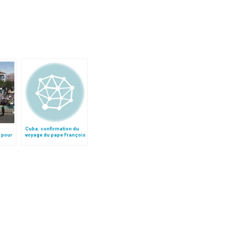
Cuba: confirmation du
 pour
voyage du pape François
ts»