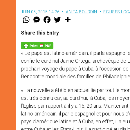
JUIN 05, 2015 14:26
ANITA BOURDIN
EGLISES LOC
W
M
F
T
S
h
e
a
w
h
a
s
c
i
a
t
s
e
t
r
Share this Entry
s
e
b
t
e
A
n
o
e
p
g
o
r
p
e
k
« Le pape est latino-américain, il parle espagnol
r
confie le cardinal Jaime Ortega, archevêque de L
prochain voyage du pape à Cuba, à l’occasion de
Rencontre mondiale des familles de Philadelphie
« La nouvelle a été bien accueillie par tout le mo
est très connu car, aujourd’hui, à Cuba, les moy
l’Eglise par rapport à il y a 15, 20 ans. Maintenant
latino-américain, il parle espagnol et pour nous
pays d’Amérique latine et à Cuba, en effet, il a eu
entre Cuba et les Etats-Unis, il a participé au dialo