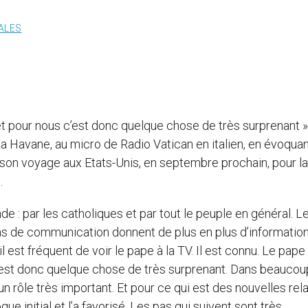
ALES
 et pour nous c’est donc quelque chose de très surprenant »
a Havane, au micro de Radio Vatican en italien, en évoquan
 son voyage aux Etats-Unis, en septembre prochain, pour la
.
nde : par les catholiques et par tout le peuple en général. 
ens de communication donnent de plus en plus d’informatio
 il est fréquent de voir le pape à la TV. Il est connu. Le pape
 c’est donc quelque chose de très surprenant. Dans beaucou
 un rôle très important. Et pour ce qui est des nouvelles rel
gue initial et l’a favorisé. Les pas qui suivent sont très