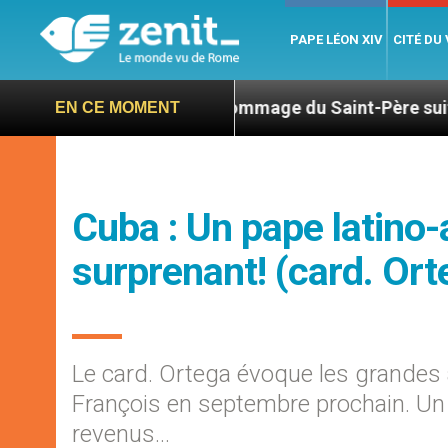
PAPE LÉON XIV
CITÉ DU
26
Hommage du Saint-Père suite au décès du c
EN CE MOMENT
Cuba : Un pape latino-
surprenant! (card. Ort
Le card. Ortega évoque les grandes 
François en septembre prochain. Un 
revenus…