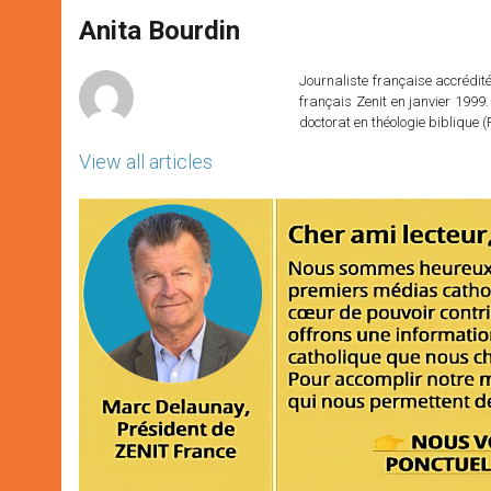
A
n
o
e
p
g
o
r
Anita Bourdin
p
e
k
r
Journaliste française accréditée
français Zenit en janvier 1999.
doctorat en théologie bibliqu
View all articles