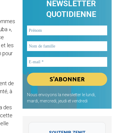
NEWSLETTER
QUOTIDIENNE
 sommes
uba »,
ce
 et les
n pour
ent de
nté, à
Nous envoyons la newsletter le lundi,
mardi, mercredi, jeudi et vendredi
 a des
 cette
elle
SOUTENIR ZENIT