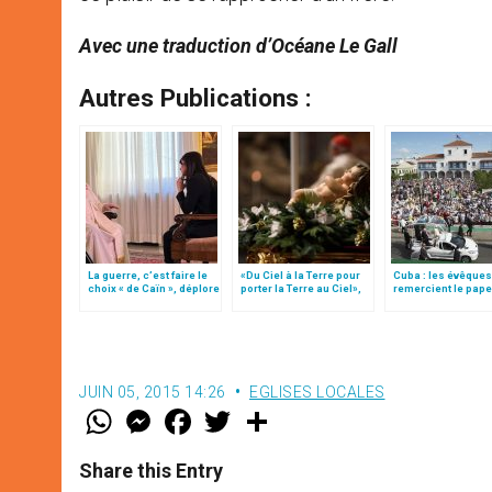
Avec une traduction d’Océane Le Gall
Autres Publications :
La guerre, c’est faire le
«Du Ciel à la Terre pour
Cuba : les évêques
choix « de Caïn », déplore
porter la Terre au Ciel»,
remercient le pape
le pape François
par Mgr Francesco Follo
«ses enseignemen
JUIN 05, 2015 14:26
EGLISES LOCALES
W
M
F
T
S
h
e
a
w
h
a
s
c
i
a
t
s
e
t
r
Share this Entry
s
e
b
t
e