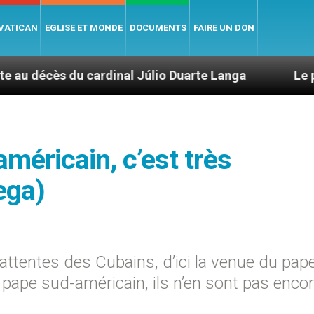
 VATICAN
EGLISE ET MONDE
DOCUMENTS
FAIRE UN DON
ardinal Júlio Duarte Langa
Le pape Léon XIV é
américain, c’est très
ega)
attentes des Cubains, d’ici la venue du pap
pape sud-américain, ils n’en sont pas enco