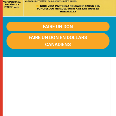
FAIRE UN DON
FAIRE UN DON EN DOLLARS
CANADIENS