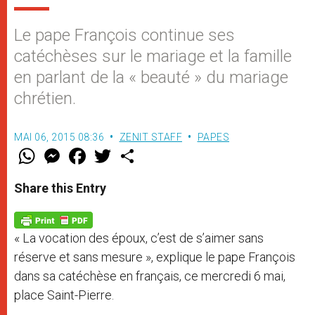
Le pape François continue ses
catéchèses sur le mariage et la famille
en parlant de la « beauté » du mariage
chrétien.
MAI 06, 2015 08:36
ZENIT STAFF
PAPES
W
M
F
T
S
h
e
a
w
h
a
s
c
i
a
t
s
e
t
r
Share this Entry
s
e
b
t
e
A
n
o
e
p
g
o
r
p
e
k
« La vocation des époux, c’est de s’aimer sans
r
réserve et sans mesure », explique le pape François
dans sa catéchèse en français, ce mercredi 6 mai,
place Saint-Pierre.