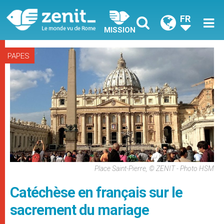
FR
MISSION
PAPES
Place Saint-Pierre, © ZENIT - Photo HSM
Catéchèse en français sur le
sacrement du mariage