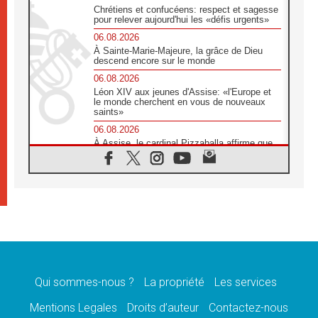
Chrétiens et confucéens: respect et sagesse
pour relever aujourd'hui les «défis urgents»
06.08.2026
À Sainte-Marie-Majeure, la grâce de Dieu
descend encore sur le monde
06.08.2026
Léon XIV aux jeunes d'Assise: «l'Europe et
le monde cherchent en vous de nouveaux
saints»
06.08.2026
À Assise, le cardinal Pizzaballa affirme que
«les chrétiens veulent la paix»
06.08.2026
Au Mexique, le cardinal Parolin invite à être
aux côtés des marginalisées
06.08.2026
À Assise, le Pape invite les jeunes à
«construire la civilisation de l'amour»
05.08.2026
La visite du Pape en Argentine portera «un
message de paix et de dignité humaine»
Qui sommes-nous ?
La propriété
Les services
05.08.2026
Mentions Legales
Droits d’auteur
Contactez-nous
«La visite du Pape en Uruguay renforcera
l'espérance» affirme Mgr Tróccoli