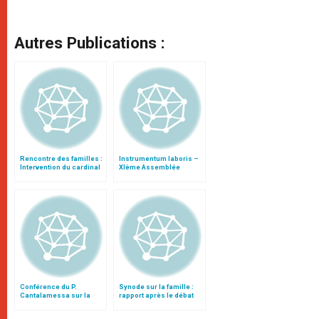
Autres Publications :
Rencontre des familles :
Instrumentum laboris –
Intervention du cardinal
XIème Assemblée
Ouellet
Générale Ordinaire du
Synode des Évêques
Conférence du P.
Synode sur la famille :
Cantalamessa sur la
rapport après le débat
famille
général