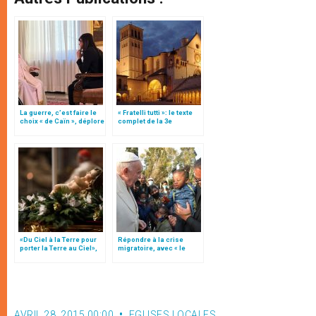
La guerre, c’est faire le
« Fratelli tutti »: le texte
choix « de Caïn », déplore
complet de la 3e
le pape François
encyclique du pape
François
«Du Ciel à la Terre pour
Répondre à la crise
porter la Terre au Ciel»,
migratoire, avec « le
par Mgr Francesco Follo
style de l’humanité »!
(texte complet)
AVRIL 28, 2015 00:00
EGLISES LOCALES