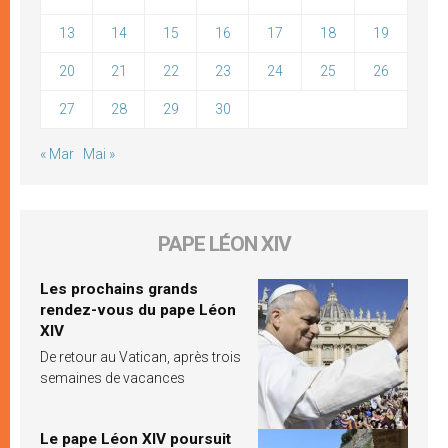
13
14
15
16
17
18
19
20
21
22
23
24
25
26
27
28
29
30
« Mar
Mai »
PAPE LÉON XIV
Les prochains grands
rendez-vous du pape Léon
XIV
De retour au Vatican, après trois
semaines de vacances
Le pape Léon XIV poursuit