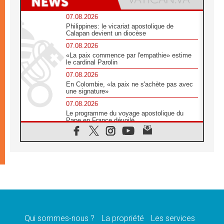
07.08.2026
Philippines: le vicariat apostolique de
Calapan devient un diocèse
07.08.2026
«La paix commence par l'empathie» estime
le cardinal Parolin
07.08.2026
En Colombie, «la paix ne s'achète pas avec
une signature»
07.08.2026
Le programme du voyage apostolique du
Pape en France dévoilé
07.08.2026
1ère Conférence continentale sur l'éducation
catholique en Afrique
07.08.2026
Un logo symbolique pour la venue du Pape
en France
07.08.2026
Cardinal Rossi: «La venue du Pape Léon en
Argentine est un hommage à François»
Qui sommes-nous ?
La propriété
Les services
07.08.2026