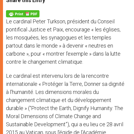
Share this Entry
s
e
b
t
e
A
n
o
e
p
g
o
r
p
e
k
Le cardinal Peter Turkson, président du Conseil
r
pontifical Justice et Paix, encourage « les églises,
les mosquées, les synagogues et les temples
partout dans le monde » à devenir « neutres en
carbone », pour « montrer l’exemple » dans la lutte
contre le changement climatique.
Le cardinal est intervenu lors de la rencontre
internationale « Protéger la Terre, Donner sa dignité
à l’humanité. Les dimensions morales du
changement climatique et du développement
durable » (“Protect the Earth, Dignify Humanity. The
Moral Dimensions of Climate Change and
Sustainable Development”), qui a eu lieu ce 28 avril
2015 au Vatican, sous l’égide de l’Académie