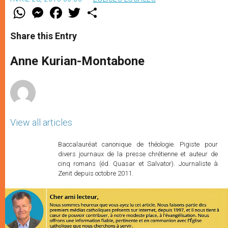
W
M
F
T
S
h
e
a
w
h
a
s
c
i
a
t
s
e
t
r
Share this Entry
s
e
b
t
e
A
n
o
e
p
g
o
r
Anne Kurian-Montabone
p
e
k
r
View all articles
Baccalauréat canonique de théologie. Pigiste pour
divers journaux de la presse chrétienne et auteur de
cinq romans (éd. Quasar et Salvator). Journaliste à
Zenit depuis octobre 2011.