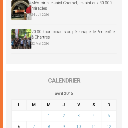
Mémoire de saint Charbel, le saint aux 30 000
miracles
24 Juil 2026
20 000 participants au pèlerinage de Pentecôte
à Chartres
22 Mai 2026
CALENDRIER
avril 2015
L
M
M
J
V
S
D
1
2
3
4
5
6
7
8
9
10
11
12