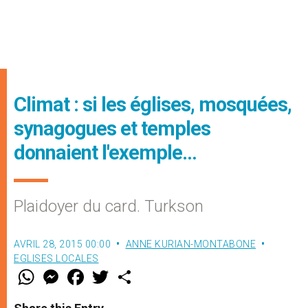
Climat : si les églises, mosquées,
synagogues et temples
donnaient l'exemple…
Plaidoyer du card. Turkson
AVRIL 28, 2015 00:00
ANNE KURIAN-MONTABONE
EGLISES LOCALES
W
M
F
T
S
h
e
a
w
h
a
s
c
i
a
t
s
e
t
r