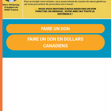
FAIRE UN DON
FAIRE UN DON EN DOLLARS
CANADIENS