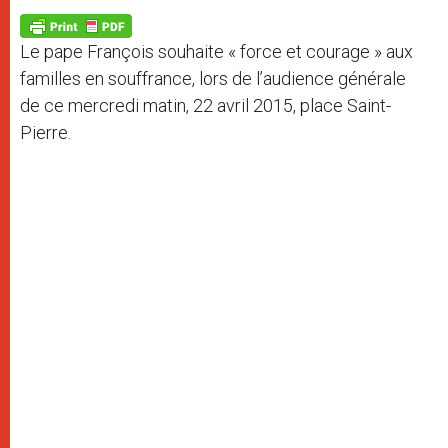
A
n
o
e
p
g
o
r
p
e
k
Le pape François souhaite « force et courage » aux
r
familles en souffrance, lors de l’audience générale
de ce mercredi matin, 22 avril 2015, place Saint-
Pierre.