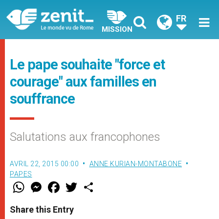
FR
MISSION
Le pape souhaite "force et
courage" aux familles en
souffrance
Salutations aux francophones
AVRIL 22, 2015 00:00
ANNE KURIAN-MONTABONE
PAPES
W
M
F
T
S
h
e
a
w
h
a
s
c
i
a
t
s
e
t
r
Share this Entry
s
e
b
t
e