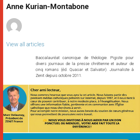
p
g
o
r
Anne Kurian-Montabone
p
e
k
r
View all articles
Baccalauréat canonique de théologie. Pigiste pour
divers journaux de la presse chrétienne et auteur de
cinq romans (éd. Quasar et Salvator). Journaliste à
Zenit depuis octobre 2011.