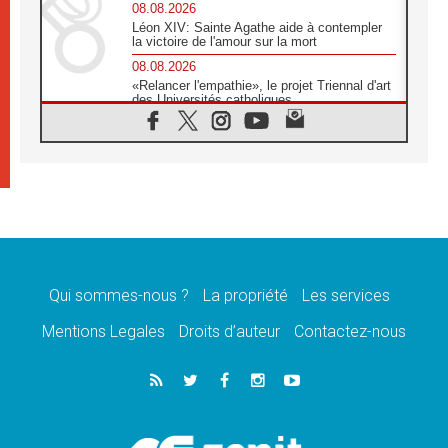
08.08.2026
Léon XIV: Sainte Agathe aide à contempler
la victoire de l'amour sur la mort
08.08.2026
«Relancer l'empathie», le projet Triennal d'art
des Universités catholiques
08.08.2026
Signis 2026, donner la parole aux religieuses
catholiques
08.08.2026
Au Bangladesh, l'Église accompagne les
Dalits sur le chemin de la dignité
07.08.2026
Philippines: le vicariat apostolique de
Calapan devient un diocèse
Qui sommes-nous ?
La propriété
Les services
07.08.2026
Congo-Brazzaville: le 15 août, entre solennité
Mentions Legales
Droits d’auteur
Contactez-nous
de l'Assomption et mémoire nationale
07.08.2026
«La paix commence par l'empathie» estime
le cardinal Parolin
07.08.2026
En Colombie, «la paix ne s'achète pas avec
une signature»