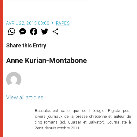
janvier 2018)
AVRIL 22, 2015 00:00
PAPES
W
M
F
T
S
h
e
a
w
h
a
s
c
i
a
t
s
e
t
r
Share this Entry
s
e
b
t
e
A
n
o
e
p
g
o
r
Anne Kurian-Montabone
p
e
k
r
View all articles
Baccalauréat canonique de théologie. Pigiste pour
divers journaux de la presse chrétienne et auteur de
cinq romans (éd. Quasar et Salvator). Journaliste à
Zenit depuis octobre 2011.