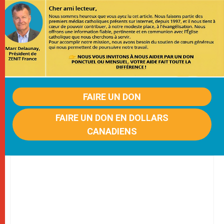
FAIRE UN DON
FAIRE UN DON EN DOLLARS
CANADIENS