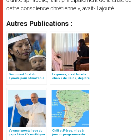
cette conscience chrétienne », avait-il ajouté.
Autres Publications :
Document final du
La guerre, c’est faire le
synode pour l'Amazonie
choix « de Caïn », déplore
en français: traduction
le pape François
non officielle
Voyage apostolique du
Chili et Pérou: mise à
pape Léon XIV en Afrique
jour du programme du
pape François (15-21