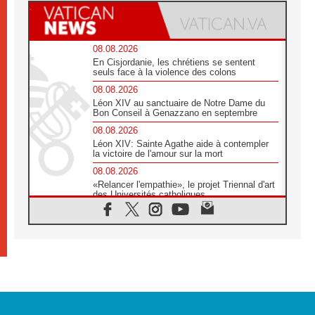
08.08.2026
En Cisjordanie, les chrétiens se sentent
seuls face à la violence des colons
08.08.2026
Léon XIV au sanctuaire de Notre Dame du
Bon Conseil à Genazzano en septembre
08.08.2026
Léon XIV: Sainte Agathe aide à contempler
la victoire de l'amour sur la mort
08.08.2026
«Relancer l'empathie», le projet Triennal d'art
des Universités catholiques
08.08.2026
Signis 2026, donner la parole aux religieuses
catholiques
08.08.2026
Au Bangladesh, l'Église accompagne les
Dalits sur le chemin de la dignité
07.08.2026
Philippines: le vicariat apostolique de