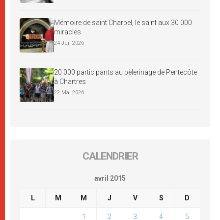
Mémoire de saint Charbel, le saint aux 30 000
miracles
24 Juil 2026
20 000 participants au pèlerinage de Pentecôte
à Chartres
22 Mai 2026
CALENDRIER
avril 2015
L
M
M
J
V
S
D
1
2
3
4
5