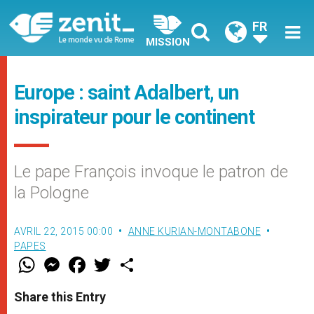
FR
MISSION
Europe : saint Adalbert, un
inspirateur pour le continent
Le pape François invoque le patron de
la Pologne
AVRIL 22, 2015 00:00
ANNE KURIAN-MONTABONE
PAPES
W
M
F
T
S
h
e
a
w
h
a
s
c
i
a
t
s
e
t
r
Share this Entry
s
e
b
t
e