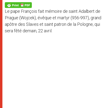
A
n
o
e
p
g
o
r
p
e
k
Le pape François fait mémoire de saint Adalbert de
r
Prague (Wojcek), évêque et martyr (956-997), grand
apôtre des Slaves et saint patron de la Pologne, qui
sera fêté demain, 22 avril.