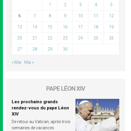
1
2
3
4
5
6
7
8
9
10
11
12
13
14
15
16
17
18
19
20
21
22
23
24
25
26
27
28
29
30
« Mar
Mai »
PAPE LÉON XIV
Les prochains grands
rendez-vous du pape Léon
XIV
De retour au Vatican, après trois
semaines de vacances