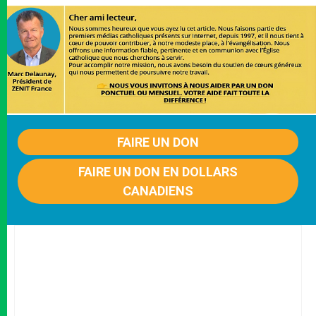
FAIRE UN DON
FAIRE UN DON EN DOLLARS
CANADIENS