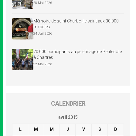
28 Mai 2026
Mémoire de saint Charbel, le saint aux 30 000
miracles
24 Juil 2026
20 000 participants au pèlerinage de Pentecôte
à Chartres
22 Mai 2026
CALENDRIER
avril 2015
L
M
M
J
V
S
D