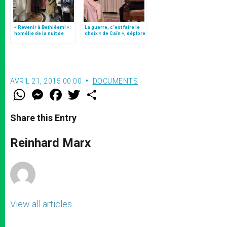
« Revenir à Bethléem! »:
La guerre, c’est faire le
homélie de la nuit de
choix « de Caïn », déplore
Noël (texte complet)
le pape François
AVRIL 21, 2015 00:00
DOCUMENTS
W
M
F
T
S
h
e
a
w
h
a
s
c
i
a
t
s
e
t
r
Share this Entry
s
e
b
t
e
A
n
o
e
p
g
o
r
Reinhard Marx
p
e
k
r
View all articles