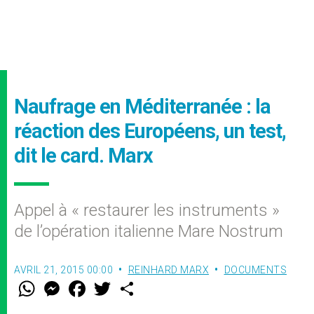
Naufrage en Méditerranée : la
réaction des Européens, un test,
dit le card. Marx
Appel à « restaurer les instruments »
de l’opération italienne Mare Nostrum
AVRIL 21, 2015 00:00
REINHARD MARX
DOCUMENTS
W
M
F
T
S
h
e
a
w
h
a
s
c
i
a