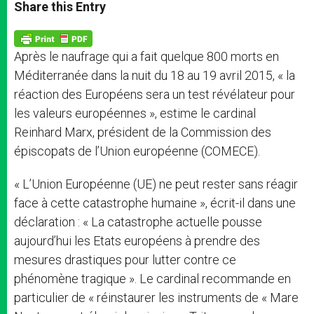
t
s
e
t
r
Share this Entry
s
e
b
t
e
A
n
o
e
p
g
o
r
p
e
k
Après le naufrage qui a fait quelque 800 morts en
r
Méditerranée dans la nuit du 18 au 19 avril 2015, « la
réaction des Européens sera un test révélateur pour
les valeurs européennes », estime le cardinal
Reinhard Marx, président de la Commission des
épiscopats de l’Union européenne (COMECE).
« L’Union Européenne (UE) ne peut rester sans réagir
face à cette catastrophe humaine », écrit-il dans une
déclaration : « La catastrophe actuelle pousse
aujourd’hui les Etats européens à prendre des
mesures drastiques pour lutter contre ce
phénomène tragique ». Le cardinal recommande en
particulier de « réinstaurer les instruments de « Mare